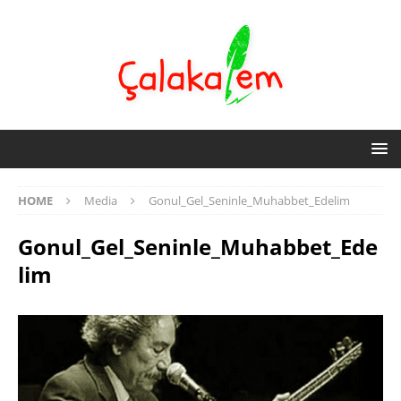
HOME
Media
Gonul_Gel_Seninle_Muhabbet_Edelim
Gonul_Gel_Seninle_Muhabbet_Ede
lim