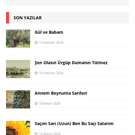
SON YAZILAR
Gül ve Babam
19 Haziran 2026
Şen Olasın Ürgüp Dumanın Tütmez
16 Haziran 2026
Annem Boynuma Sarılsın
18 Mayıs 2026
Saçım Sarı (Uzun) Ben Bu Saçı Satarım
15 Mayıs 2026