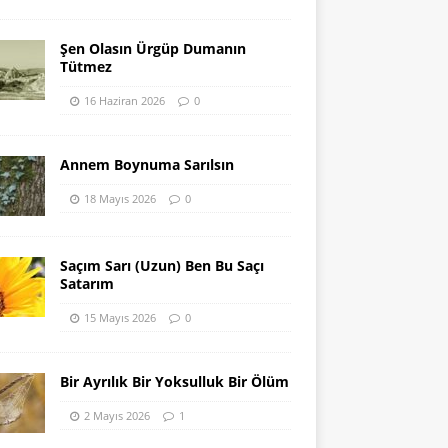
Şen Olasın Ürgüp Dumanın
Tütmez
16 Haziran 2026
0
Annem Boynuma Sarılsın
18 Mayıs 2026
0
Saçım Sarı (Uzun) Ben Bu Saçı
Satarım
15 Mayıs 2026
0
Bir Ayrılık Bir Yoksulluk Bir Ölüm
2 Mayıs 2026
1