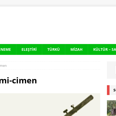
ENEME
ELEŞTIRI
TÜRKÜ
MIZAH
KÜLTÜR – S
cimen
imi-cimen
S