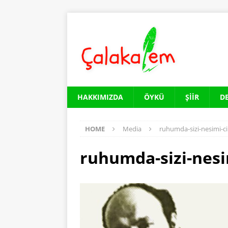
HAKKIMIZDA
ÖYKÜ
ŞIIR
D
HOME
Media
ruhumda-sizi-nesimi-
ruhumda-sizi-nes