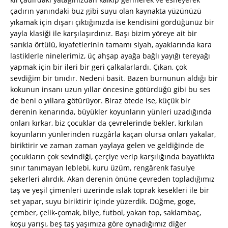
çadırın yanındaki buz gibi suyu olan kaynakta yüzünüzü
yıkamak için dışarı çıktığınızda ise kendisini gördüğünüz bir
yayla klasiği ile karşılaşırdınız. Başı bizim yöreye ait bir
sarıkla örtülü, kıyafetlerinin tamamı siyah, ayaklarında kara
lastiklerle ninelerimiz, üç ahşap ayağa bağlı yayığı tereyağı
yapmak için bir ileri bir geri çalkalarlardı. Çıkan, çok
sevdiğim bir tınıdır. Nedeni basit. Bazen burnunun aldığı bir
kokunun insanı uzun yıllar öncesine götürdüğü gibi bu ses
de beni o yıllara götürüyor. Biraz ötede ise, küçük bir
derenin kenarında, büyükler koyunların yünleri uzadığında
onları kırkar, biz çocuklar da çevrelerinde bekler, kırkılan
koyunların yünlerinden rüzgârla kaçan olursa onları yakalar,
biriktirir ve zaman zaman yaylaya gelen ve geldiğinde de
çocukların çok sevindiği, çerçiye verip karşılığında bayatlıkta
sınır tanımayan leblebi, kuru üzüm, rengârenk fasulye
şekerleri alırdık. Akan derenin önüne çevreden topladığımız
taş ve yeşil çimenleri üzerinde ıslak toprak kesekleri ile bir
set yapar, suyu biriktirir içinde yüzerdik. Düğme, goge,
çember, çelik-çomak, bilye, futbol, yakan top, saklambaç,
koşu yarışı, beş taş yaşımıza göre oynadığımız diğer