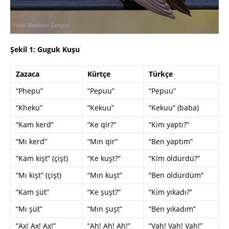
Şekil 1: Guguk Kuşu
Zazaca
Kürtçe
Türkçe
“Phepu”
“Pepuu”
“Pepuu”
“Kheku”
“Kekuu”
“Kekuu” (baba)
“Kam kerd”
“Ke qir?”
“Kim yaptı?”
“Mı kerd”
“Mın qir”
“Ben yaptım”
“Kam kişt” (çişt)
“Ke kuşt?”
“Kim öldürdü?”
“Mı kişt” (çişt)
“Mın kuşt”
“Ben öldürdüm”
“Kam şüt”
“Ke şuşt?”
“Kim yıkadı?”
“Mı şüt”
“Mın şuşt”
“Ben yıkadım”
“Ax! Ax! Ax!”
“Ah! Ah! Ah!”
“Vah! Vah! Vah!”