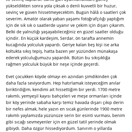
yükseldikten sonra yola çıksak o denli kuvvetli bir huzur,
sevinç ve güven hissetmeyecektim. Bugün hâlâ o saatleri çok
severim. Amatör olarak yaban yaşamı fotoğrafçılığı yaptığım
için de sık sık o saatlerde uyanır ve çekim için dışarı çıkarım.
Belki de yalnızlığı yaşayabileceğiniz en güzel saatler olduğu
içindir. En küçük kardeşim, Serdar, ön tarafta annemin
kucağında yolculuk yapardı. Geriye kalan beş kişi ise arka
koltukta sıkış tepiş, hatta bazen yer yüzünden münakaşa
ederek yolculuğumuzu yapardık. Bütün bu sıkışıklığa
rağmen yolculuk büyük bir neşe içinde geçerdi.
Evet çocukken köyde olmayı en azından şimdikinden çok
daha fazla seviyordum. Hep hatırlamak isteyeceğim anılar
biriktirdiğim, kendimi ait hissettiğim bir yerdi. 1700 metre
rakımlı, yemyeşil kayısı bahçeleri ve meşe ormanları içinde
bir köy yerinde sabaha karşı temiz havada dışarı çıkıp derin
bir nefes almak, hele yazın en sıcak günlerinde 1900 metre
rakımlı yaylamızda yüzünüze serin bir esinti vurması, benim
gibi sıcağı sevmeyenler için en güzel tatil yerinde olmak
gibiydi. Daha özgür hissediyordum. Sanırım o yıllarda