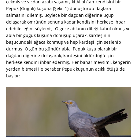
çekmiş ve vicdan azabı yaşamış ki Allah’tan kendisini bir
Pepuk (Guguk) kuşuna (Şekil 1) dönüştürüp dağlara
salmasını dilemiş. Böylece bir dağdan diğerine uçup
dolaşarak ömrünün sonuna kadar kendisini herkese ihbar
edebileceğini söylemiş. O gece ablanın dileği kabul olmuş ve
abla bir guguk kuşuna dönüşüp uçarak, kardeşinin
başucundaki ağaca konmuş ve hep kardeşi için seslenip
durmuş. O gün bu gündür abla, Pepuk kuşu olarak bir
dağdan diğerine dolaşarak, kardeşini öldürdüğü için
herkese kendini ihbar edermiş. Her bahar mevsimi, kengerin
yerden bitmesi ile beraber Pepuk kuşunun acıklı ötüşü de
başlar: