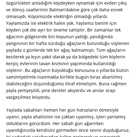
özgürlükten anladığım köydeyken oynamak için evden çıkış
ve dönüş saatlerinin Batman’dakine göre çok daha esnek
olmasıydı. Köyümüzde elektriğin olmadığı yıllardı.
Yaylamızda ise elektrik halen yok. Yaylamız benim için
köyden çok öte ayrı bir öneme sahiptir. Bir zamanlar tek
ağacının gölgesinde bin koyunun yattığı, yandığında
yangınının bir hafta sürdüğü ağaçların bulunduğu söylenen
yaylada o günlerde tek bir ağaç kalmamıştı. Tüm ağaçların
kesilerek ya kışın yakıt olarak ya da bölgedeki tüm köylerin
kerpiç evlerinin tavan kısmının yapımında kullanıldığı
söylenir. Bu ağaçların büyüklüğü konusuna o yıllarda bütün
samimiyetimle inanmakla birlikte bugün biraz abartılmış
olabileceğini düşündüğümü itiraf etmeliyim. Buna rağmen
yayla yemyeşildi, yine dereler akıyordu ve anılar orayı
vazgeçilmez kılıyordu.
Yaylada sabahları hemen her gün horozların ötmesiyle
uyanır, yayla ahalisinin ise çoktan uyanmış, işleri yarılamış
olduklarını görürdüm. Her sabah gün ağarırken
uyandığınızda kendisini görmeden önce sesini duyduğunuz,
kıl çadırdaki yatağınızdan kalkıp gerinerek ve esneyerek