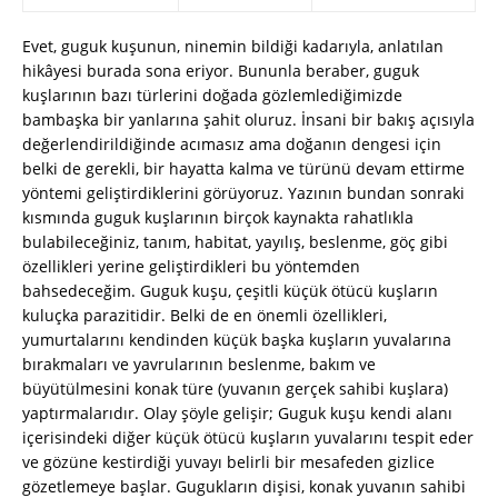
Evet, guguk kuşunun, ninemin bildiği kadarıyla, anlatılan
hikâyesi burada sona eriyor. Bununla beraber, guguk
kuşlarının bazı türlerini doğada gözlemlediğimizde
bambaşka bir yanlarına şahit oluruz. İnsani bir bakış açısıyla
değerlendirildiğinde acımasız ama doğanın dengesi için
belki de gerekli, bir hayatta kalma ve türünü devam ettirme
yöntemi geliştirdiklerini görüyoruz. Yazının bundan sonraki
kısmında guguk kuşlarının birçok kaynakta rahatlıkla
bulabileceğiniz, tanım, habitat, yayılış, beslenme, göç gibi
özellikleri yerine geliştirdikleri bu yöntemden
bahsedeceğim. Guguk kuşu, çeşitli küçük ötücü kuşların
kuluçka parazitidir. Belki de en önemli özellikleri,
yumurtalarını kendinden küçük başka kuşların yuvalarına
bırakmaları ve yavrularının beslenme, bakım ve
büyütülmesini konak türe (yuvanın gerçek sahibi kuşlara)
yaptırmalarıdır. Olay şöyle gelişir; Guguk kuşu kendi alanı
içerisindeki diğer küçük ötücü kuşların yuvalarını tespit eder
ve gözüne kestirdiği yuvayı belirli bir mesafeden gizlice
gözetlemeye başlar. Gugukların dişisi, konak yuvanın sahibi