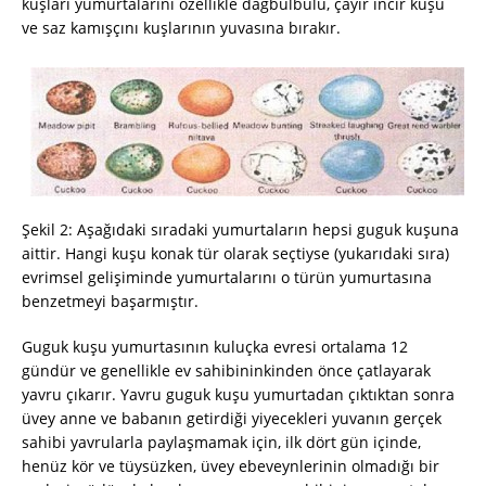
kuşları yumurtalarını özellikle dağbülbülü, çayır incir kuşu
ve saz kamışçını kuşlarının yuvasına bırakır.
Şekil 2: Aşağıdaki sıradaki yumurtaların hepsi guguk kuşuna
aittir. Hangi kuşu konak tür olarak seçtiyse (yukarıdaki sıra)
evrimsel gelişiminde yumurtalarını o türün yumurtasına
benzetmeyi başarmıştır.
Guguk kuşu yumurtasının kuluçka evresi ortalama 12
gündür ve genellikle ev sahibininkinden önce çatlayarak
yavru çıkarır. Yavru guguk kuşu yumurtadan çıktıktan sonra
üvey anne ve babanın getirdiği yiyecekleri yuvanın gerçek
sahibi yavrularla paylaşmamak için, ilk dört gün içinde,
henüz kör ve tüysüzken, üvey ebeveynlerinin olmadığı bir