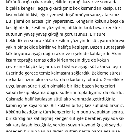
kökünü açığa çıkaracak şekilde toprağı kazar ve sonra da
bıçakla kengeri, açığa çıkardığınız kök kısmından kesip, üst
kısımdaki bitkiyi, eğer yemeyi düşünmüyorsanız, atarsınız.
Bu işlemi onlarcası için yaparsınız. Kengerin kökünü bıçakla
kestiğinizde, kesilen yüzeyden, bitkinin kırık beyaz renkteki
sütünün yavaş yavaş çıktığını görürsünüz. Bir süre
bekledikten sonra kökün kesilen yüzeyinde süt, yarım küreye
yakın bir şekilde birikir ve hafifçe katılaşır. Bazen süt taşarak
kök boyunca aşağı doğru akar ve o şekilde katılaşırdı. Akan
kısım toprağa temas edip kirlenmesin diye de kökün
çevresine küçük taşlar dizer böylece aşağı süt akarsa taşın
üzerinde görece temiz kalmasını sağlardık. Bekleme süresi
ne kadar uzun olursa sakız da o kadar iyi olurdu. Genellikle
uygulanan süre 1 gün olmakla birlikte bazen kengerleri
sabah kesip akşama doğru sütlerini topladığımız da olurdu.
Çakınızla hafif katılaşan sütü alıp yanınızda getirdiğiniz
kabın içine koyarsınız. Bir kökten birkaç kez süt alabilirsiniz.
Kökünü kazdığınız tüm kengerler için bunu yaptıktan sonra,
biriktirdiğiniz katılaşmış kenger sütüyle beraber, yaylada sık
sık karşılaşabileceğiniz, yerden suyun kaynadığı çok sayıda
gözeden birinin yanına gider, sütten parça parça ağzınıza