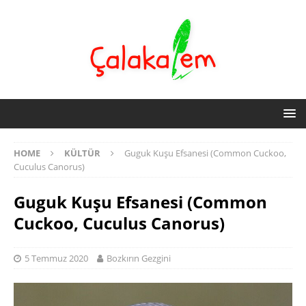
HOME
KÜLTÜR
Guguk Kuşu Efsanesi (Common Cuckoo,
Cuculus Canorus)
Guguk Kuşu Efsanesi (Common
Cuckoo, Cuculus Canorus)
5 Temmuz 2020
Bozkırın Gezgini