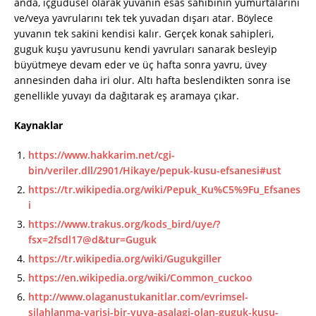
anda, içgüdüsel olarak yuvanın esas sahibinin yumurtalarını
ve/veya yavrularını tek tek yuvadan dışarı atar. Böylece
yuvanın tek sakini kendisi kalır. Gerçek konak sahipleri,
guguk kuşu yavrusunu kendi yavruları sanarak besleyip
büyütmeye devam eder ve üç hafta sonra yavru, üvey
annesinden daha iri olur. Altı hafta beslendikten sonra ise
genellikle yuvayı da dağıtarak eş aramaya çıkar.
Kaynaklar
https://www.hakkarim.net/cgi-
bin/veriler.dll/2901/Hikaye/pepuk-kusu-efsanesi#ust
https://tr.wikipedia.org/wiki/Pepuk_Ku%C5%9Fu_Efsanes
i
https://www.trakus.org/kods_bird/uye/?
fsx=2fsdl17@d&tur=Guguk
https://tr.wikipedia.org/wiki/Gugukgiller
https://en.wikipedia.org/wiki/Common_cuckoo
http://www.olaganustukanitlar.com/evrimsel-
silahlanma-yarisi-bir-yuva-asalagi-olan-guguk-kusu-