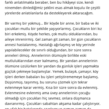
farklı anlatılmakla beraber, ben bu hikâyeyi size, kendi
ninemden dinlediğimiz şeklini esas almak koşulu ile çeşitli
yörelerde anlatılanlarla da destekleyerek aktaracağım.
Bir varmış bir yokmuş… Bir köyde bir anne, bir baba ve iki
çocukları mutlu bir şekilde yaşıyorlarmış. Çocukların biri kız
biri erkekmiş. Köyde herkes, çok mutlu olduklarından, bu
aileye imrenirmiş. Gel zaman git zaman, bir gün çocukların
annesi hastalanmış. Hastalığı ağırlaşmış ve köy yerinde
yapılabilecekler de sınırlı olduğundan, bir süre sonra
anneleri ölmüş. Annelerinin ölümüyle birlikte eski
mutluluklarından eser kalmamış. Bir yandan annelerinin
ölümüne üzülürken bir yandan da günlük işleri yapmakta
güçlük çekmeye başlamışlar. Yemek, bulaşık, çamaşır, köy
işleri derken babaları bu işleri yetiştirememeye başlamış.
Düşünmüş, taşınmış, bu sorunu çözmek için tekrar
evlenmeye karar vermiş. Kısa bir süre sonra da evlenmiş.
Evlenmesine evlenmiş ama üvey annelerinin çocuğu
olmadığı için çocukları hiç sevmez, onlara düşmanca
davranırmış. Çocukları sabahtan akşama kadar çalıştırıyor,
en ufak bir hatalarında azarlıyor ve zaman zaman da