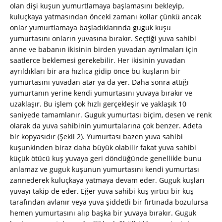
olan dişi kuşun yumurtlamaya başlamasını bekleyip,
kuluçkaya yatmasından önceki zamanı kollar çünkü ancak
onlar yumurtlamaya başladıklarında guguk kuşu
yumurtasını onların yuvasına bırakır. Seçtiği yuva sahibi
anne ve babanın ikisinin birden yuvadan ayrılmaları için
saatlerce beklemesi gerekebilir. Her ikisinin yuvadan
ayrıldıkları bir ara hızlıca gidip önce bu kuşların bir
yumurtasını yuvadan atar ya da yer. Daha sonra attığı
yumurtanın yerine kendi yumurtasını yuvaya bırakır ve
uzaklaşır. Bu işlem çok hızlı gerçekleşir ve yaklaşık 10
saniyede tamamlanır. Guguk yumurtası biçim, desen ve renk
olarak da yuva sahibinin yumurtalarına çok benzer. Adeta
bir kopyasıdır (Şekil 2). Yumurtası bazen yuva sahibi
kuşunkinden biraz daha büyük olabilir fakat yuva sahibi
küçük ötücü kuş yuvaya geri döndüğünde genellikle bunu
anlamaz ve guguk kuşunun yumurtasını kendi yumurtası
zannederek kuluçkaya yatmaya devam eder. Guguk kuşları
yuvayı takip de eder. Eğer yuva sahibi kuş yırtıcı bir kuş
tarafından avlanır veya yuva şiddetli bir fırtınada bozulursa
hemen yumurtasını alıp başka bir yuvaya bırakır. Guguk