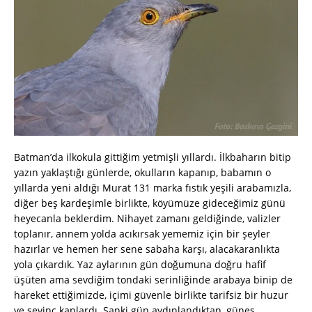
Batman’da ilkokula gittiğim yetmişli yıllardı. İlkbaharın bitip
yazın yaklaştığı günlerde, okulların kapanıp, babamın o
yıllarda yeni aldığı Murat 131 marka fıstık yeşili arabamızla,
diğer beş kardeşimle birlikte, köyümüze gideceğimiz günü
heyecanla beklerdim. Nihayet zamanı geldiğinde, valizler
toplanır, annem yolda acıkırsak yememiz için bir şeyler
hazırlar ve hemen her sene sabaha karşı, alacakaranlıkta
yola çıkardık. Yaz aylarının gün doğumuna doğru hafif
üşüten ama sevdiğim tondaki serinliğinde arabaya binip de
hareket ettiğimizde, içimi güvenle birlikte tarifsiz bir huzur
ve sevinç kaplardı. Sanki gün aydınlandıktan, güneş