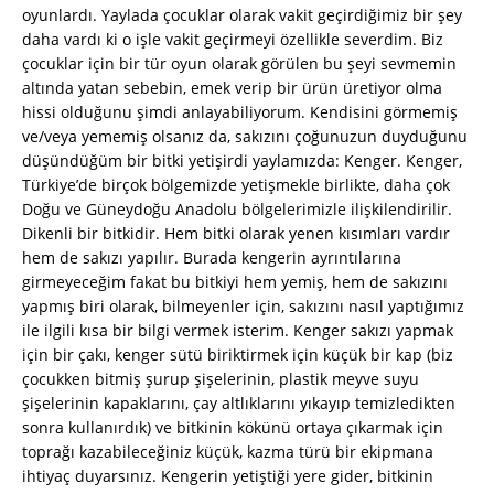
oyunlardı. Yaylada çocuklar olarak vakit geçirdiğimiz bir şey
daha vardı ki o işle vakit geçirmeyi özellikle severdim. Biz
çocuklar için bir tür oyun olarak görülen bu şeyi sevmemin
altında yatan sebebin, emek verip bir ürün üretiyor olma
hissi olduğunu şimdi anlayabiliyorum. Kendisini görmemiş
ve/veya yememiş olsanız da, sakızını çoğunuzun duyduğunu
düşündüğüm bir bitki yetişirdi yaylamızda: Kenger. Kenger,
Türkiye’de birçok bölgemizde yetişmekle birlikte, daha çok
Doğu ve Güneydoğu Anadolu bölgelerimizle ilişkilendirilir.
Dikenli bir bitkidir. Hem bitki olarak yenen kısımları vardır
hem de sakızı yapılır. Burada kengerin ayrıntılarına
girmeyeceğim fakat bu bitkiyi hem yemiş, hem de sakızını
yapmış biri olarak, bilmeyenler için, sakızını nasıl yaptığımız
ile ilgili kısa bir bilgi vermek isterim. Kenger sakızı yapmak
için bir çakı, kenger sütü biriktirmek için küçük bir kap (biz
çocukken bitmiş şurup şişelerinin, plastik meyve suyu
şişelerinin kapaklarını, çay altlıklarını yıkayıp temizledikten
sonra kullanırdık) ve bitkinin kökünü ortaya çıkarmak için
toprağı kazabileceğiniz küçük, kazma türü bir ekipmana
ihtiyaç duyarsınız. Kengerin yetiştiği yere gider, bitkinin