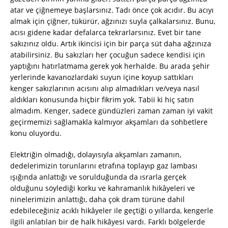
atar ve çiğnemeye başlarsınız. Tadı önce çok acıdır. Bu acıyı
almak için çiğner, tükürür, ağzınızı suyla çalkalarsınız. Bunu,
acısı gidene kadar defalarca tekrarlarsınız. Evet bir tane
sakızınız oldu. Artık ikincisi için bir parça süt daha ağzınıza
atabilirsiniz. Bu sakızları her çocuğun sadece kendisi için
yaptığını hatırlatmama gerek yok herhalde. Bu arada şehir
yerlerinde kavanozlardaki suyun içine koyup sattıkları
kenger sakızlarının acısını alıp almadıkları ve/veya nasıl
aldıkları konusunda hiçbir fikrim yok. Tabii ki hiç satın
almadım. Kenger, sadece gündüzleri zaman zaman iyi vakit
geçirmemizi sağlamakla kalmıyor akşamları da sohbetlere
konu oluyordu.
Elektriğin olmadığı, dolayısıyla akşamları zamanın,
dedelerimizin torunlarını etrafına toplayıp gaz lambası
ışığında anlattığı ve sorulduğunda da ısrarla gerçek
olduğunu söylediği korku ve kahramanlık hikâyeleri ve
ninelerimizin anlattığı, daha çok dram türüne dahil
edebileceğiniz acıklı hikâyeler ile geçtiği o yıllarda, kengerle
ilgili anlatılan bir de halk hikâyesi vardı. Farklı bölgelerde