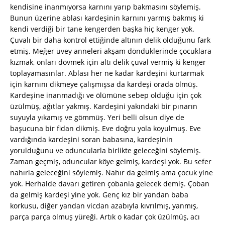
kendisine inanmıyorsa karnını yarıp bakmasını söylemiş.
Bunun üzerine ablası kardeşinin karnını yarmış bakmış ki
kendi verdiği bir tane kengerden başka hiç kenger yok.
Çuvalı bir daha kontrol ettiğinde altının delik olduğunu fark
etmiş. Meğer üvey anneleri akşam döndüklerinde çocuklara
kızmak, onları dövmek için altı delik çuval vermiş ki kenger
toplayamasınlar. Ablası her ne kadar kardeşini kurtarmak
için karnını dikmeye çalışmışsa da kardeşi orada ölmüş.
Kardeşine inanmadığı ve ölümüne sebep olduğu için çok
üzülmüş, ağıtlar yakmış. Kardeşini yakındaki bir pınarın
suyuyla yıkamış ve gömmüş. Yeri belli olsun diye de
başucuna bir fidan dikmiş. Eve doğru yola koyulmuş. Eve
vardığında kardeşini soran babasına, kardeşinin
yorulduğunu ve oduncularla birlikte geleceğini söylemiş.
Zaman geçmiş, oduncular köye gelmiş, kardeşi yok. Bu sefer
nahırla geleceğini söylemiş. Nahır da gelmiş ama çocuk yine
yok. Herhalde davarı getiren çobanla gelecek demiş. Çoban
da gelmiş kardeşi yine yok. Genç kız bir yandan baba
korkusu, diğer yandan vicdan azabıyla kıvrılmış, yanmış,
parça parça olmuş yüreği. Artık o kadar çok üzülmüş, acı