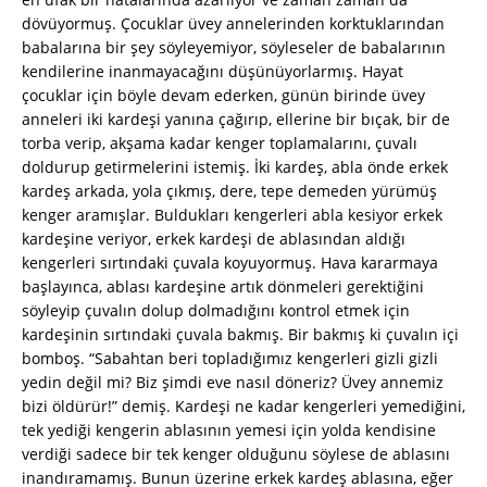
dövüyormuş. Çocuklar üvey annelerinden korktuklarından
babalarına bir şey söyleyemiyor, söyleseler de babalarının
kendilerine inanmayacağını düşünüyorlarmış. Hayat
çocuklar için böyle devam ederken, günün birinde üvey
anneleri iki kardeşi yanına çağırıp, ellerine bir bıçak, bir de
torba verip, akşama kadar kenger toplamalarını, çuvalı
doldurup getirmelerini istemiş. İki kardeş, abla önde erkek
kardeş arkada, yola çıkmış, dere, tepe demeden yürümüş
kenger aramışlar. Buldukları kengerleri abla kesiyor erkek
kardeşine veriyor, erkek kardeşi de ablasından aldığı
kengerleri sırtındaki çuvala koyuyormuş. Hava kararmaya
başlayınca, ablası kardeşine artık dönmeleri gerektiğini
söyleyip çuvalın dolup dolmadığını kontrol etmek için
kardeşinin sırtındaki çuvala bakmış. Bir bakmış ki çuvalın içi
bomboş. “Sabahtan beri topladığımız kengerleri gizli gizli
yedin değil mi? Biz şimdi eve nasıl döneriz? Üvey annemiz
bizi öldürür!” demiş. Kardeşi ne kadar kengerleri yemediğini,
tek yediği kengerin ablasının yemesi için yolda kendisine
verdiği sadece bir tek kenger olduğunu söylese de ablasını
inandıramamış. Bunun üzerine erkek kardeş ablasına, eğer