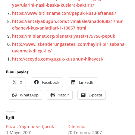
yavrularini-nasil-baska-kuslara-baktirir/
https://www.bitlisname.com/pepuk-kusu-efsanesi/
https://antalyabugun.com/tr/makale/anadolu8217nun-
efsanevi-kus-anlatilari-1-13857.html
https://m.bianet.org/bianet/siyaset/175756-pepuk
http://www.iskenderungazetesi.com/hayirli-bir-sabaha-
uyanmak-dilegi-ile/
http://eceyda.com/guguk-kusunun-hikayesi/
Bunu paylaş:
X
Facebook
LinkedIn
WhatsApp
Yazdır
E-posta
İlgili
Pazar, Yağmur ve Çocuk
Dilemma
1 Mayıs 2001
20 Temmuz 2007