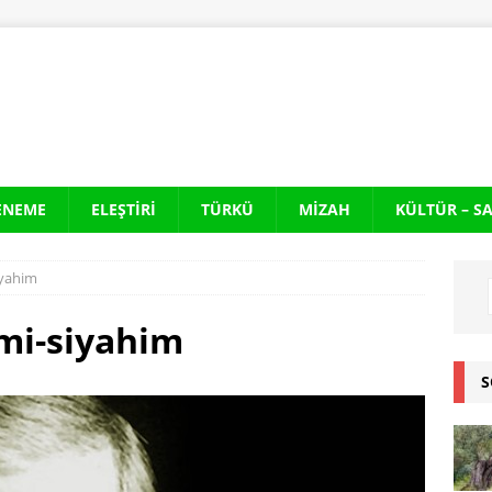
ENEME
ELEŞTIRI
TÜRKÜ
MIZAH
KÜLTÜR – S
iyahim
mi-siyahim
S