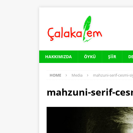
HAKKIMIZDA
ÖYKÜ
ŞIIR
D
HOME
Media
mahzuni-serif-cesmi-s
mahzuni-serif-ces