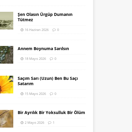
Şen Olasın Ürgüp Dumanın
Tütmez
16 Haziran 2026
0
Annem Boynuma Sarılsın
18 Mayıs 2026
0
Saçım Sarı (Uzun) Ben Bu Saçı
Satarım
15 Mayıs 2026
0
Bir Ayrılık Bir Yoksulluk Bir Ölüm
2 Mayıs 2026
1