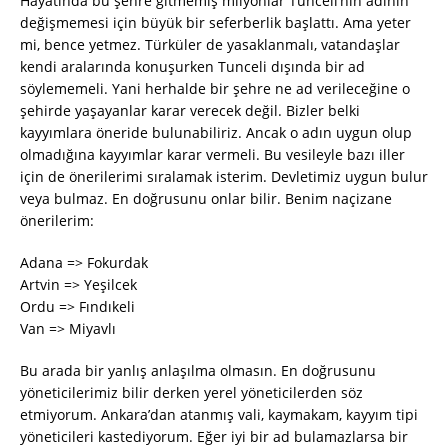
Hayatında bu şehre gitmemiş milyonlar Tunceli’nin adının
değişmemesi için büyük bir seferberlik başlattı. Ama yeter
mi, bence yetmez. Türküler de yasaklanmalı, vatandaşlar
kendi aralarında konuşurken Tunceli dışında bir ad
söylememeli. Yani herhalde bir şehre ne ad verileceğine o
şehirde yaşayanlar karar verecek değil. Bizler belki
kayyımlara öneride bulunabiliriz. Ancak o adın uygun olup
olmadığına kayyımlar karar vermeli. Bu vesileyle bazı iller
için de önerilerimi sıralamak isterim. Devletimiz uygun bulur
veya bulmaz. En doğrusunu onlar bilir. Benim naçizane
önerilerim:
Adana => Fokurdak
Artvin => Yeşilcek
Ordu => Fındıkeli
Van => Miyavlı
Bu arada bir yanlış anlaşılma olmasın. En doğrusunu
yöneticilerimiz bilir derken yerel yöneticilerden söz
etmiyorum. Ankara’dan atanmış vali, kaymakam, kayyım tipi
yöneticileri kastediyorum. Eğer iyi bir ad bulamazlarsa bir