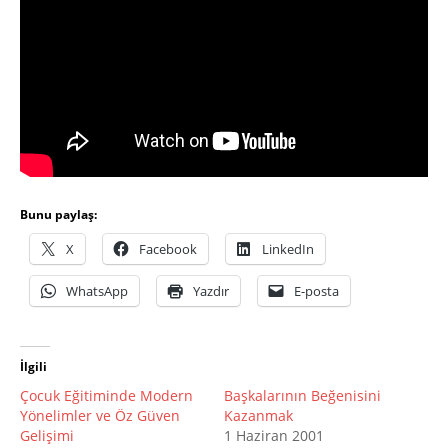
Bunu paylaş:
X
Facebook
LinkedIn
WhatsApp
Yazdır
E-posta
İlgili
Çocuk Eğitiminde Modern
Başkalarının Beğenisini
Yönelimler ve Öz Güven
Kazanmak
Gelişimi
1 Haziran 2001