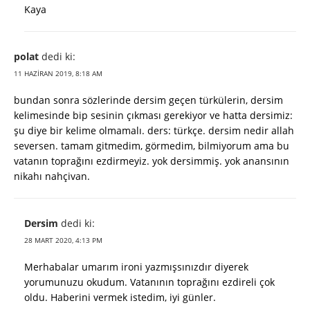
Kaya
polat
dedi ki:
11 HAZIRAN 2019, 8:18 AM
bundan sonra sözlerinde dersim geçen türkülerin, dersim
kelimesinde bip sesinin çıkması gerekiyor ve hatta dersimiz:
şu diye bir kelime olmamalı. ders: türkçe. dersim nedir allah
seversen. tamam gitmedim, görmedim, bilmiyorum ama bu
vatanın toprağını ezdirmeyiz. yok dersimmiş. yok anansının
nikahı nahçivan.
Dersim
dedi ki:
28 MART 2020, 4:13 PM
Merhabalar umarım ironi yazmışsınızdır diyerek
yorumunuzu okudum. Vatanının toprağını ezdireli çok
oldu. Haberini vermek istedim, iyi günler.