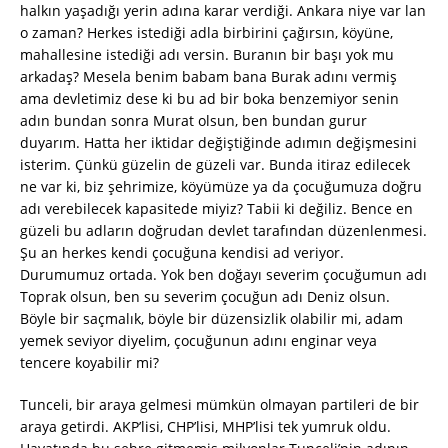
halkın yaşadığı yerin adına karar verdiği. Ankara niye var lan
o zaman? Herkes istediği adla birbirini çağırsın, köyüne,
mahallesine istediği adı versin. Buranın bir başı yok mu
arkadaş? Mesela benim babam bana Burak adını vermiş
ama devletimiz dese ki bu ad bir boka benzemiyor senin
adın bundan sonra Murat olsun, ben bundan gurur
duyarım. Hatta her iktidar değiştiğinde adımın değişmesini
isterim. Çünkü güzelin de güzeli var. Bunda itiraz edilecek
ne var ki, biz şehrimize, köyümüze ya da çocuğumuza doğru
adı verebilecek kapasitede miyiz? Tabii ki değiliz. Bence en
güzeli bu adların doğrudan devlet tarafından düzenlenmesi.
Şu an herkes kendi çocuğuna kendisi ad veriyor.
Durumumuz ortada. Yok ben doğayı severim çocuğumun adı
Toprak olsun, ben su severim çocuğun adı Deniz olsun.
Böyle bir saçmalık, böyle bir düzensizlik olabilir mi, adam
yemek seviyor diyelim, çocuğunun adını enginar veya
tencere koyabilir mi?
Tunceli, bir araya gelmesi mümkün olmayan partileri de bir
araya getirdi. AKP’lisi, CHP’lisi, MHP’lisi tek yumruk oldu.