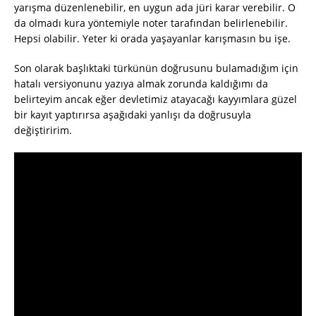
yarışma düzenlenebilir, en uygun ada jüri karar verebilir. O
da olmadı kura yöntemiyle noter tarafından belirlenebilir.
Hepsi olabilir. Yeter ki orada yaşayanlar karışmasın bu işe.
Son olarak başlıktaki türkünün doğrusunu bulamadığım için
hatalı versiyonunu yazıya almak zorunda kaldığımı da
belirteyim ancak eğer devletimiz atayacağı kayyımlara güzel
bir kayıt yaptırırsa aşağıdaki yanlışı da doğrusuyla
değiştiririm.