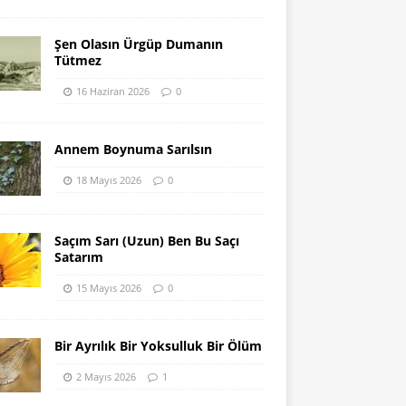
Şen Olasın Ürgüp Dumanın
Tütmez
16 Haziran 2026
0
Annem Boynuma Sarılsın
18 Mayıs 2026
0
Saçım Sarı (Uzun) Ben Bu Saçı
Satarım
15 Mayıs 2026
0
Bir Ayrılık Bir Yoksulluk Bir Ölüm
2 Mayıs 2026
1