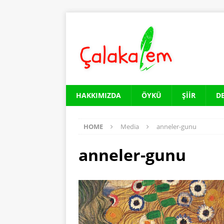
HAKKIMIZDA
ÖYKÜ
ŞIIR
D
HOME
Media
anneler-gunu
anneler-gunu