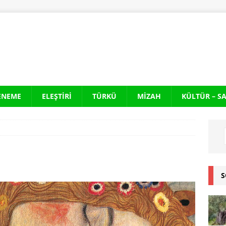
ENEME
ELEŞTIRI
TÜRKÜ
MIZAH
KÜLTÜR – S
S