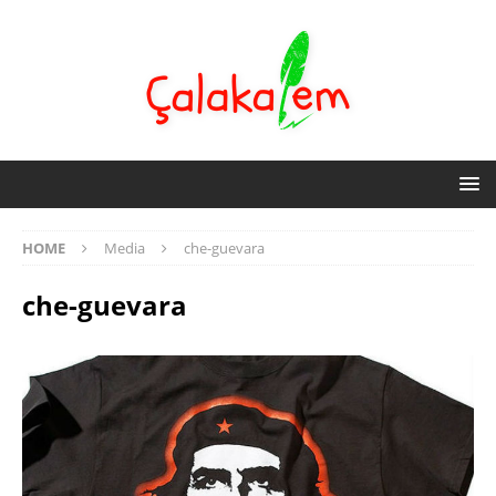
HOME
Media
che-guevara
che-guevara