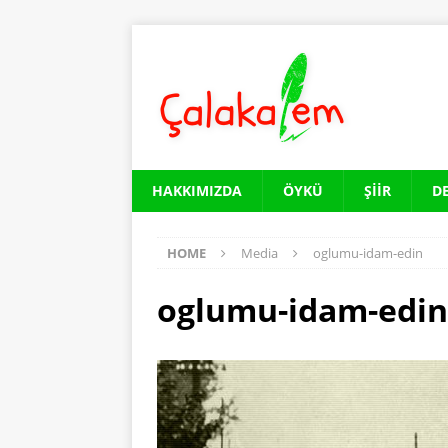
HAKKIMIZDA
ÖYKÜ
ŞIIR
D
HOME
Media
oglumu-idam-edin
oglumu-idam-edin