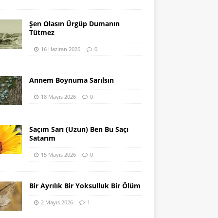
Şen Olasın Ürgüp Dumanın
Tütmez
16 Haziran 2026
0
Annem Boynuma Sarılsın
18 Mayıs 2026
0
Saçım Sarı (Uzun) Ben Bu Saçı
Satarım
15 Mayıs 2026
0
Bir Ayrılık Bir Yoksulluk Bir Ölüm
2 Mayıs 2026
1