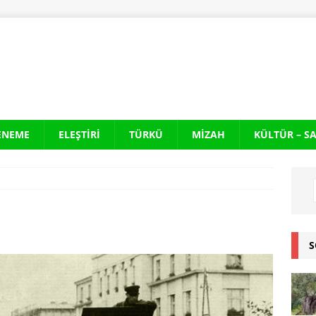
ENEME
ELEŞTIRI
TÜRKÜ
MIZAH
KÜLTÜR – S
S