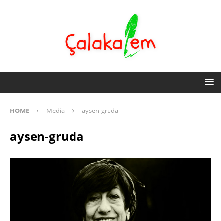
HOME
Media
aysen-gruda
aysen-gruda