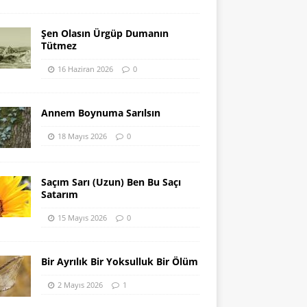
Şen Olasın Ürgüp Dumanın
Tütmez
16 Haziran 2026
0
Annem Boynuma Sarılsın
18 Mayıs 2026
0
Saçım Sarı (Uzun) Ben Bu Saçı
Satarım
15 Mayıs 2026
0
Bir Ayrılık Bir Yoksulluk Bir Ölüm
2 Mayıs 2026
1