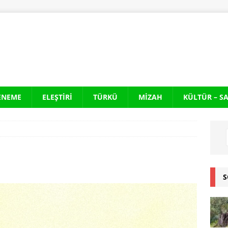
ENEME
ELEŞTIRI
TÜRKÜ
MIZAH
KÜLTÜR – S
S