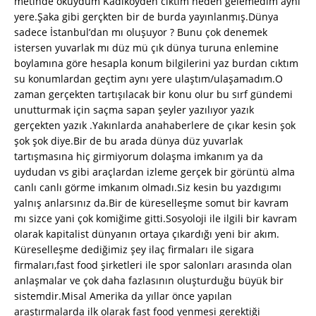
metinde okuydum Kadıköyden cıktım neden gelemedim aynı
yere.Şaka gibi gerçkten bir de burda yayınlanmış.Dünya
sadece İstanbul’dan mı oluşuyor ? Bunu çok denemek
istersen yuvarlak mı düz mü çık dünya turuna enlemine
boylamına göre hesapla konum bilgilerini yaz burdan cıktım
su konumlardan geçtim aynı yere ulaştım/ulaşamadım.O
zaman gerçekten tartışılacak bir konu olur bu sırf gündemi
unutturmak için saçma sapan şeyler yazılıyor yazık
gerçekten yazık .Yakınlarda anahaberlere de çıkar kesin şok
şok şok diye.Bir de bu arada dünya düz yuvarlak
tartışmasına hiç girmiyorum dolaşma imkanım ya da
uydudan vs gibi araçlardan izleme gerçek bir görüntü alma
canlı canlı görme imkanım olmadı.Siz kesin bu yazdıgımı
yalnış anlarsınız da.Bir de küreselleşme somut bir kavram
mı sizce yani çok komiğime gitti.Sosyoloji ile ilgili bir kavram
olarak kapitalist dünyanın ortaya çıkardığı yeni bir akım.
Küreselleşme dediğimiz şey ilaç firmaları ile sigara
firmaları,fast food şirketleri ile spor salonları arasında olan
anlaşmalar ve çok daha fazlasının oluşturduğu büyük bir
sistemdir.Misal Amerika da yıllar önce yapılan
araştırmalarda ilk olarak fast food yenmesi gerektiği