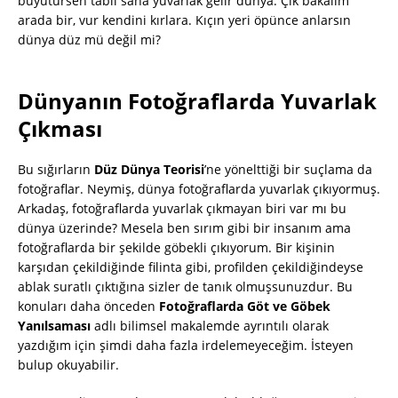
büyütürsen tabii sana yuvarlak gelir dünya. Çık bakalım
arada bir, vur kendini kırlara. Kıçın yeri öpünce anlarsın
dünya düz mü değil mi?
Dünyanın Fotoğraflarda Yuvarlak
Çıkması
Bu sığırların
Düz Dünya Teorisi
’ne yönelttiği bir suçlama da
fotoğraflar. Neymiş, dünya fotoğraflarda yuvarlak çıkıyormuş.
Arkadaş, fotoğraflarda yuvarlak çıkmayan biri var mı bu
dünya üzerinde? Mesela ben sırım gibi bir insanım ama
fotoğraflarda bir şekilde göbekli çıkıyorum. Bir kişinin
karşıdan çekildiğinde filinta gibi, profilden çekildiğindeyse
ablak suratlı çıktığına sizler de tanık olmuşsunuzdur. Bu
konuları daha önceden
Fotoğraflarda Göt ve Göbek
Yanılsaması
adlı bilimsel makalemde ayrıntılı olarak
yazdığım için şimdi daha fazla irdelemeyeceğim. İsteyen
bulup okuyabilir.