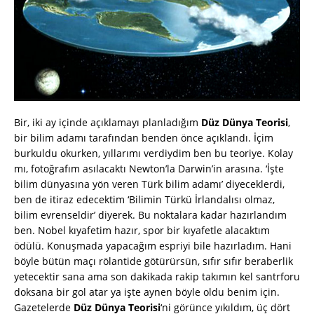
Bir, iki ay içinde açıklamayı planladığım
Düz Dünya Teorisi
,
bir bilim adamı tarafından benden önce açıklandı. İçim
burkuldu okurken, yıllarımı verdiydim ben bu teoriye. Kolay
mı, fotoğrafım asılacaktı Newton’la Darwin’in arasına. ‘İşte
bilim dünyasına yön veren Türk bilim adamı’ diyeceklerdi,
ben de itiraz edecektim ‘Bilimin Türkü İrlandalısı olmaz,
bilim evrenseldir’ diyerek. Bu noktalara kadar hazırlandım
ben. Nobel kıyafetim hazır, spor bir kıyafetle alacaktım
ödülü. Konuşmada yapacağım espriyi bile hazırladım. Hani
böyle bütün maçı rölantide götürürsün, sıfır sıfır beraberlik
yetecektir sana ama son dakikada rakip takımın kel santrforu
doksana bir gol atar ya işte aynen böyle oldu benim için.
Gazetelerde
Düz Dünya Teorisi
‘ni görünce yıkıldım, üç dört