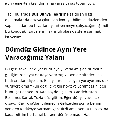
gün yemekten kesildim ama yavaş yavaş toparlıyorum.
Tabii bu arada
Düz Dünya Teorisi
‘ne saldıran bazı
dallamalar da ortaya çıktı. Ben konuyu bilimsel düzlemden
saptırmadan bu hıyarlara yanıt vermeye çalışacağım. Şimdi
bu konudaki görüşlerimi ayrıntılı olarak sizlere sunmak
istiyorum.
Dümdüz Gidince Aynı Yere
Varacağımız Yalanı
Bu geri zekâlılar diyor ki, dünya yuvarlakmış da dümdüz
gittiğimizde aynı noktaya varırmışız. Ben de affedersiniz
hadi oradan diyorum. Ben yıllardır her gün yürüyorum, düz
yürüyerek mümkün değil çıktığın noktaya varamazsın, ben
bunu çok denedim. Kadıköy’den çıktım, Caddebostan,
Bostancı, Kartal, Tuzla düz gittim. Eğer dünya yuvarlak
olsaydı Çayırova’dan bilemedin Gebze’den sonra benim
yeniden Kadıköy’e varmam gerekirdi ama ben ta Dilovası’na
kadar gittim herhangi bir geri dönüş olmadı. Hadi