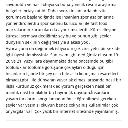
savunuldu ve nasıl oluyorsa buna yönelik resmi araştırma
belgeleri ortaya atıldı.Daha sonra insanlarda obezite
görülmeye başlandığında ise insanları spor asalonlarına
yönlendirdiler.Bu spor salonu kurucuları ile fast food
markalarının kurucuları da aynı kimselerdir.Küreselleşme
küresel sermaya dediğimiz şey bu ve bunun gibi şeyler
dünyanın şeklinin değişmesiyle alakası yok .
Ayrıca şuna da değinmek istiyorum çok cinsiyetci bir şekilde
lgbt üyesi demişssiniz. Sanırsam lgbt dediğimiz oluşum 19
20 ve 21. yüzyıllara dayanmakta daha öncesinde bu gibi
topluluklar topluma görüşüne çok aykırı olduğu için
insanların içinde bir şey olsa bile asla konuşma cesaretleri
olmadı.Lgbt i ile dünyanın yuvarlak olması arasında nasıl bir
ilişki kurdunuz çok merak ediyorum gerçekten nasıl bir
mantık nasl bir akıldır bu hayranlık duydum.İnsanların
yaşam tarzlarını sorgulamadan önce öğrenilmesi gereken
şeyler var yazınızı okuyun bence çok yalnış kullanımlar çok
önyargılar var .Çok yazık bir internet sitesinde yayınlanmış.