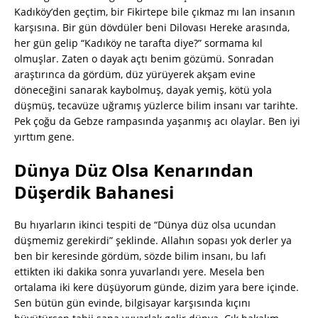
Kadıköy’den geçtim, bir Fikirtepe bile çıkmaz mı lan insanın
karşısına. Bir gün dövdüler beni Dilovası Hereke arasında,
her gün gelip “Kadıköy ne tarafta diye?” sormama kıl
olmuşlar. Zaten o dayak açtı benim gözümü. Sonradan
araştırınca da gördüm, düz yürüyerek akşam evine
döneceğini sanarak kaybolmuş, dayak yemiş, kötü yola
düşmüş, tecavüze uğramış yüzlerce bilim insanı var tarihte.
Pek çoğu da Gebze rampasında yaşanmış acı olaylar. Ben iyi
yırttım gene.
Dünya Düz Olsa Kenarından
Düşerdik Bahanesi
Bu hıyarların ikinci tespiti de “Dünya düz olsa ucundan
düşmemiz gerekirdi” şeklinde. Allahın sopası yok derler ya
ben bir keresinde gördüm, sözde bilim insanı, bu lafı
ettikten iki dakika sonra yuvarlandı yere. Mesela ben
ortalama iki kere düşüyorum günde, dizim yara bere içinde.
Sen bütün gün evinde, bilgisayar karşısında kıçını