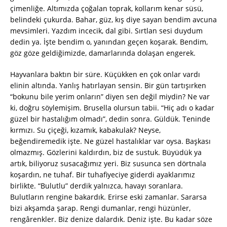
çimenliğe. Altımızda çoğalan toprak, kollarım kenar süsü,
belindeki çukurda. Bahar, güz, kış diye sayan bendim avcuna
mevsimleri. Yazdım incecik, dal gibi. Sırtlan sesi duydum
dedin ya. İşte bendim o, yanından geçen koşarak. Bendim,
göz göze geldiğimizde, damarlarında dolaşan engerek.
Hayvanlara baktın bir süre. Küçükken en çok onlar vardı
elinin altında. Yanlış hatırlayan sensin. Bir gün tartışırken
“bokunu bile yerim onların” diyen sen değil miydin? Ne var
ki, doğru söylemişim. Brusella olursun tabii. “Hiç adı o kadar
güzel bir hastalığım olmadı”, dedin sonra. Güldük. Teninde
kırmızı. Su çiçeği, kızamık, kabakulak? Neyse,
beğendiremedik işte. Ne güzel hastalıklar var oysa. Başkası
olmazmış. Gözlerini kaldırdın, biz de sustuk. Büyüdük ya
artık, biliyoruz susacağımız yeri. Biz susunca sen dörtnala
koşardın, ne tuhaf. Bir tuhafiyeciye giderdi ayaklarımız
birlikte. “Bulutlu” derdik yalnızca, havayı soranlara.
Bulutların rengine bakardık. Erirse eski zamanlar. Sararsa
bizi akşamda şarap. Rengi dumanlar, rengi hüzünler,
rengârenkler. Biz denize dalardık. Deniz işte. Bu kadar söze