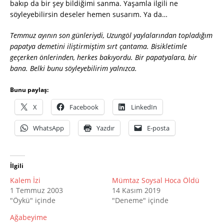
bakıp da bir şey bildiğimi sanma. Yaşamla ilgili ne
söyleyebilirsin deseler hemen susarım. Ya da…
Temmuz ayının son günleriydi, Uzungöl yaylalarından topladığım
papatya demetini iliştirmiştim sırt çantama. Bisikletimle
geçerken önlerinden, herkes bakıyordu. Bir papatyalara, bir
bana. Belki bunu söyleyebilirim yalnızca.
Bunu paylaş:
X
Facebook
LinkedIn
WhatsApp
Yazdır
E-posta
İlgili
Kalem İzi
Mümtaz Soysal Hoca Öldü
1 Temmuz 2003
14 Kasım 2019
"Öykü" içinde
"Deneme" içinde
Ağabeyime