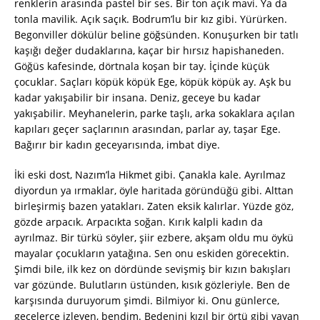
renklerin arasında pastel bir ses. Bir ton açık mavi. Ya da
tonla mavilik. Açık saçık. Bodrum’lu bir kız gibi. Yürürken.
Begonviller dökülür beline göğsünden. Konuşurken bir tatlı
kaşığı değer dudaklarına, kaçar bir hırsız hapishaneden.
Göğüs kafesinde, dörtnala koşan bir tay. İçinde küçük
çocuklar. Saçları köpük köpük Ege, köpük köpük ay. Aşk bu
kadar yakışabilir bir insana. Deniz, geceye bu kadar
yakışabilir. Meyhanelerin, parke taşlı, arka sokaklara açılan
kapıları geçer saçlarının arasından, parlar ay, taşar Ege.
Bağırır bir kadın geceyarısında, imbat diye.
İki eski dost, Nazım’la Hikmet gibi. Çanakla kale. Ayrılmaz
diyordun ya ırmaklar, öyle haritada göründüğü gibi. Alttan
birleşirmiş bazen yatakları. Zaten eksik kalırlar. Yüzde göz,
gözde arpacık. Arpacıkta soğan. Kırık kalpli kadın da
ayrılmaz. Bir türkü söyler, şiir ezbere, akşam oldu mu öykü
mayalar çocukların yatağına. Sen onu eskiden görecektin.
Şimdi bile, ilk kez on dördünde sevişmiş bir kızın bakışları
var gözünde. Bulutların üstünden, kısık gözleriyle. Ben de
karşısında duruyorum şimdi. Bilmiyor ki. Onu günlerce,
gecelerce izleyen, bendim. Bedenini kızıl bir örtü gibi yayan