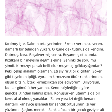
Kırılmış işte. Dalının orta yerinden. Ekmek veren, su veren,
damarlı bir telinden yukarı. O güne dek tutmuş da kendini.
Dutmuş, kara. Boşalıvermiş sonra. Boşanmış otuzunda.
Kızılkara bir mevsim değmiş eline. Seninki de soru mu
şimdi. Kırmızıyı çalsak belli olur muymuş, gökkuşağından?
Peki, çekip alalalım o zaman. Eti sıyırır gibi kılçıktan. Söker
gibi teyelden ipliği. Ayıralım kırmızısını öbür renklerinden,
olsun bitsin. İçteki kırmızılıktan söz ediyorum. Biliyorsun,
kızıllar gömülü her yanına. Kendi söylediğine göre
gençkızlığından kalmış izleri. Konuşurken utanmış da bir
kere, al al olmuş yanakları. Zaten yara izi değil; kenarı
dantelli, kanaviçe işlemeli bir sandık örtüsünün izi var
yüzünde. Şaşkın, meraklı. Sanki afacan bir çocuk geziyor alt