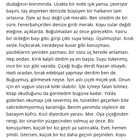
dudağının kıvrımında. Uzakta bir evde ışık yansa, çeviriyor
başını, taş atıyorken denizde büyüyen bir halkanın tam
ortasına. Öyle az buz değil çok meraklı. Ben izledim de bir
süre, Fenerbahçe’den denize girdi merakı. Koyu sular değdi
eteğine, açıklarda. Boğulmadan az önce görecektin. Yavru
bir ördeğin başı gibi, girip çıktı suya telaşı. Üşütmüştür. Kısık
sesle, hıçkırarak, neredeyse kusar gibi konuşması,
yazdıklarını yeniden yazması, bir sözü üç kerede anlaması.
Hep ondan. Kırık kalpli dedim ya en başta. Suyu tükenmiş,
ince bir sızı gibi vazoda. Çiçeği buğu derdi Nazan olsaydı.
Hadi oradan, bırak edebiyat yapmayı derdim ben de.
Buğuymuş, görmesek neyse. İşin aslı çiçek miçek yok. Onun
için en uygun sözcük bitki olabilir. İçki içmeyi falan bilmez,
kitap okuduğunu da görmedim bugüne kadar. Yolda
giderken okumayı çok severmiş de, tünelden geçerken bile
sabredemiyormuş karanlığa. Benim yanımda söylesin de
basayım küfrü. Kızıl diyordum yarası. Mor. Oya çiçeğinden
rengi, bir sinaritin yüzgecinden solmuş az önce. Biz
konuşurken, küçük bir kız geçti ya salıncakla. Evet, hemen
şimdi. İstersen, küçük bir kız daha geçsin peşinden. Koyu