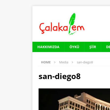
HAKKIMIZDA
ÖYKÜ
ŞIIR
D
HOME
Media
san-diego8
san-diego8