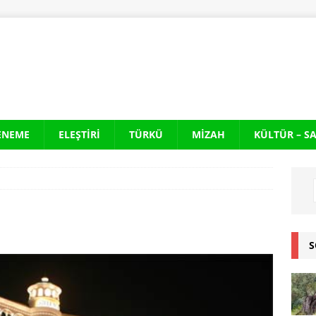
ENEME
ELEŞTIRI
TÜRKÜ
MIZAH
KÜLTÜR – S
S