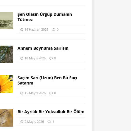
Şen Olasın Ürgüp Dumanın
Tütmez
16 Haziran 2026
0
Annem Boynuma Sarılsın
18 Mayıs 2026
0
Saçım Sarı (Uzun) Ben Bu Saçı
Satarım
15 Mayıs 2026
0
Bir Ayrılık Bir Yoksulluk Bir Ölüm
2 Mayıs 2026
1