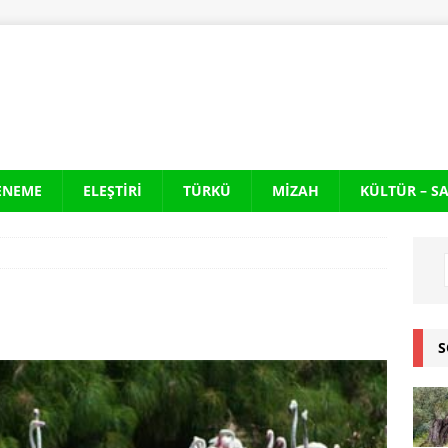
ENEME
ELEŞTIRI
TÜRKÜ
MIZAH
KÜLTÜR – S
S