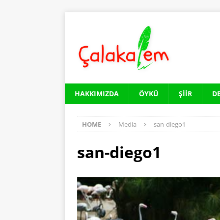
HAKKIMIZDA
ÖYKÜ
ŞIIR
D
HOME
Media
san-diego1
san-diego1