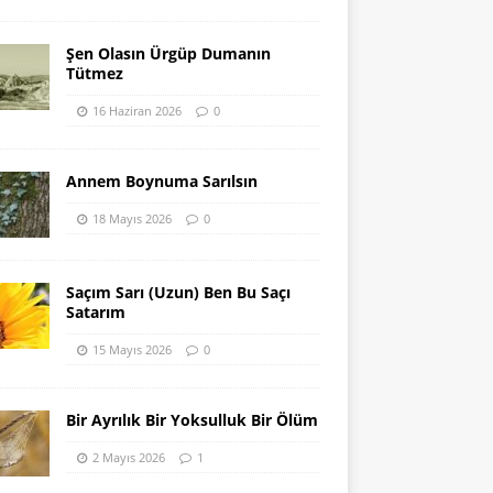
Şen Olasın Ürgüp Dumanın
Tütmez
16 Haziran 2026
0
Annem Boynuma Sarılsın
18 Mayıs 2026
0
Saçım Sarı (Uzun) Ben Bu Saçı
Satarım
15 Mayıs 2026
0
Bir Ayrılık Bir Yoksulluk Bir Ölüm
2 Mayıs 2026
1