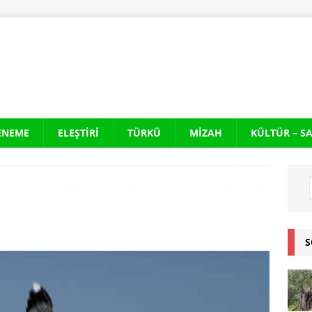
ENEME
ELEŞTIRI
TÜRKÜ
MIZAH
KÜLTÜR – S
S