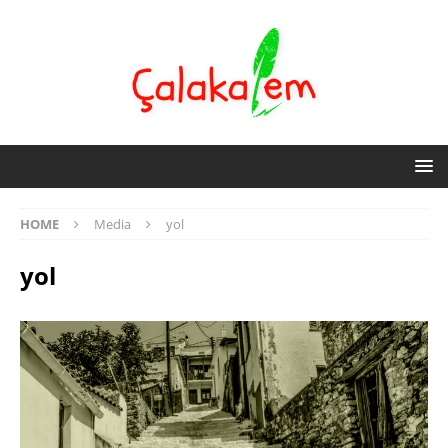
HOME
Media
yol
yol