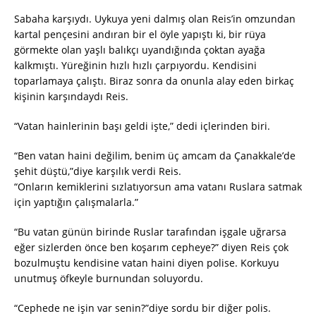
Sabaha karşıydı. Uykuya yeni dalmış olan Reis’in omzundan
kartal pençesini andıran bir el öyle yapıştı ki, bir rüya
görmekte olan yaşlı balıkçı uyandığında çoktan ayağa
kalkmıştı. Yüreğinin hızlı hızlı çarpıyordu. Kendisini
toparlamaya çalıştı. Biraz sonra da onunla alay eden birkaç
kişinin karşındaydı Reis.
“Vatan hainlerinin başı geldi işte,” dedi içlerinden biri.
“Ben vatan haini değilim, benim üç amcam da Çanakkale’de
şehit düştü,”diye karşılık verdi Reis.
“Onların kemiklerini sızlatıyorsun ama vatanı Ruslara satmak
için yaptığın çalışmalarla.”
“Bu vatan günün birinde Ruslar tarafından işgale uğrarsa
eğer sizlerden önce ben koşarım cepheye?” diyen Reis çok
bozulmuştu kendisine vatan haini diyen polise. Korkuyu
unutmuş öfkeyle burnundan soluyordu.
“Cephede ne işin var senin?”diye sordu bir diğer polis.