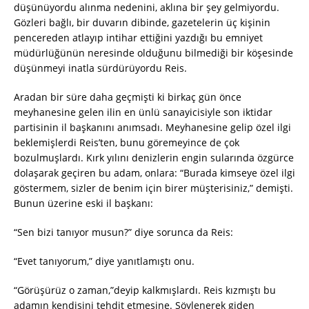
düşünüyordu alınma nedenini, aklına bir şey gelmiyordu.
Gözleri bağlı, bir duvarın dibinde, gazetelerin üç kişinin
pencereden atlayıp intihar ettiğini yazdığı bu emniyet
müdürlüğünün neresinde olduğunu bilmediği bir köşesinde
düşünmeyi inatla sürdürüyordu Reis.
Aradan bir süre daha geçmişti ki birkaç gün önce
meyhanesine gelen ilin en ünlü sanayicisiyle son iktidar
partisinin il başkanını anımsadı. Meyhanesine gelip özel ilgi
beklemişlerdi Reis’ten, bunu göremeyince de çok
bozulmuşlardı. Kırk yılını denizlerin engin sularında özgürce
dolaşarak geçiren bu adam, onlara: “Burada kimseye özel ilgi
göstermem, sizler de benim için birer müşterisiniz,” demişti.
Bunun üzerine eski il başkanı:
“Sen bizi tanıyor musun?” diye sorunca da Reis:
“Evet tanıyorum,” diye yanıtlamıştı onu.
“Görüşürüz o zaman,”deyip kalkmışlardı. Reis kızmıştı bu
adamın kendisini tehdit etmesine. Söylenerek giden