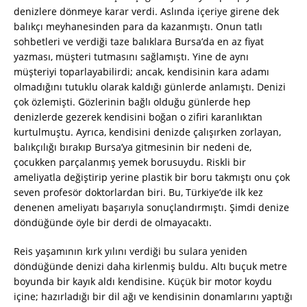
denizlere dönmeye karar verdi. Aslında içeriye girene dek
balıkçı meyhanesinden para da kazanmıştı. Onun tatlı
sohbetleri ve verdiği taze balıklara Bursa’da en az fiyat
yazması, müşteri tutmasını sağlamıştı. Yine de aynı
müşteriyi toparlayabilirdi; ancak, kendisinin kara adamı
olmadığını tutuklu olarak kaldığı günlerde anlamıştı. Denizi
çok özlemişti. Gözlerinin bağlı olduğu günlerde hep
denizlerde gezerek kendisini boğan o zifiri karanlıktan
kurtulmuştu. Ayrıca, kendisini denizde çalışırken zorlayan,
balıkçılığı bırakıp Bursa’ya gitmesinin bir nedeni de,
çocukken parçalanmış yemek borusuydu. Riskli bir
ameliyatla değiştirip yerine plastik bir boru takmıştı onu çok
seven profesör doktorlardan biri. Bu, Türkiye’de ilk kez
denenen ameliyatı başarıyla sonuçlandırmıştı. Şimdi denize
döndüğünde öyle bir derdi de olmayacaktı.
Reis yaşamının kırk yılını verdiği bu sulara yeniden
döndüğünde denizi daha kirlenmiş buldu. Altı buçuk metre
boyunda bir kayık aldı kendisine. Küçük bir motor koydu
içine; hazırladığı bir dil ağı ve kendisinin donamlarını yaptığı