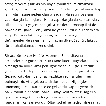
savaşım vermiş bir kişinin böyle çabuk teslim olmaması
gerektiğini uzun uzun düşüyordu. Kendisini gözaltına aldırıp
işini yitirmesine neden olan o işadamıyla eski il başkanı
yaptıklarıyla kalmışlardı. Hatta yaptıklarıyla da kalmamışlar,
ülkenin politik yaşamında çok yükseklere tırmanıp ikisi de
bakan olmuşlardı. Pekiyi ama ne yapabilirdi ki bu adamlara
karşı. Donkişotluk mu yapacağım, bu benim yel
değirmenleriyle savaşmam olmaz mı diye düşünür, fakat bir
türlü rahatlatamazdı kendisini.
Bir ara körfez çok iyi lüfer yapmıştı. Eline oltasına alan
amatörler bile günde otuz-kırk tane lüfer tutuyorlardı. Reis
oltacılığı da bilirdi ama pek uğraşmazdı bu işle. Oltacılık
yapan bir arkadaşının zorlamasıyla birlikte balığa çıktılar.
Geceydi çıktıklarında. Biraz gezdikten sonra lüferin yerini
bulmuşlardı. Atıp çekiyorlardı durmadan. Hiç böylesini
ummamıştı Reis. Karidese de geliyordu, yaprak yeme de
balık. Yalnız bir sorunu vardı. Oltayı kontrol ettiği sağ elin
işaret parmağı kopuk olduğu için orta parmakla tam
randımanlı çalışamıyordu. Oltayı sol eline geçirdi yine rahat