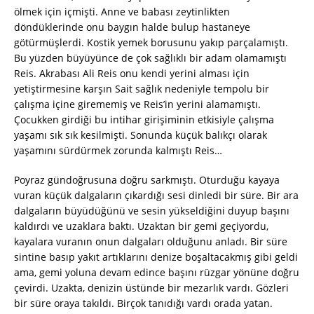
ölmek için içmişti. Anne ve babası zeytinlikten
döndüklerinde onu baygın halde bulup hastaneye
götürmüşlerdi. Kostik yemek borusunu yakıp parçalamıştı.
Bu yüzden büyüyünce de çok sağlıklı bir adam olamamıştı
Reis. Akrabası Ali Reis onu kendi yerini alması için
yetiştirmesine karşın Sait sağlık nedeniyle tempolu bir
çalışma içine girememiş ve Reis’in yerini alamamıştı.
Çocukken girdiği bu intihar girişiminin etkisiyle çalışma
yaşamı sık sık kesilmişti. Sonunda küçük balıkçı olarak
yaşamını sürdürmek zorunda kalmıştı Reis…
Poyraz gündoğrusuna doğru sarkmıştı. Oturduğu kayaya
vuran küçük dalgaların çıkardığı sesi dinledi bir süre. Bir ara
dalgaların büyüdüğünü ve sesin yükseldiğini duyup başını
kaldırdı ve uzaklara baktı. Uzaktan bir gemi geçiyordu,
kayalara vuranın onun dalgaları olduğunu anladı. Bir süre
sintine basıp yakıt artıklarını denize boşaltacakmış gibi geldi
ama, gemi yoluna devam edince başını rüzgar yönüne doğru
çevirdi. Uzakta, denizin üstünde bir mezarlık vardı. Gözleri
bir süre oraya takıldı. Birçok tanıdığı vardı orada yatan.