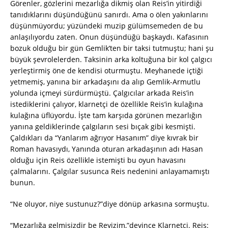
Görenler, gözlerini mezarlığa dikmiş olan Reis’in yitirdiği
tanıdıklarını düşündüğünü sanırdı. Ama o ölen yakınlarını
düşünmüyordu; yüzündeki muzip gülümsemeden de bu
anlaşılıyordu zaten. Onun düşündüğü başkaydı. Kafasının
bozuk olduğu bir gün Gemlik’ten bir taksi tutmuştu; hani şu
büyük şevrolelerden. Taksinin arka koltuğuna bir kol çalgıcı
yerleştirmiş öne de kendisi oturmuştu. Meyhanede içtiği
yetmemiş, yanına bir arkadaşını da alıp Gemlik-Armutlu
yolunda içmeyi sürdürmüştü. Çalgıcılar arkada Reis’in
istediklerini çalıyor, klarnetçi de özellikle Reis’in kulağına
kulağına üflüyordu. İşte tam karşıda görünen mezarlığın
yanına geldiklerinde çalgıların sesi bıçak gibi kesmişti.
Çaldıkları da “Yanlarım ağrıyor Hasanım” diye kıvrak bir
Roman havasıydı, Yanında oturan arkadaşının adı Hasan
olduğu için Reis özellikle istemişti bu oyun havasını
çalmalarını. Çalgılar susunca Reis nedenini anlayamamıştı
bunun.
“Ne oluyor, niye sustunuz?”diye dönüp arkasına sormuştu.
“Mezarlığa gelmişizdir be Reyizim,”deyince Klarnetçi. Reis: