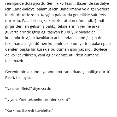
reisliğinde dolaşıyordu Gemlik körfezini. Bazen de sardalye
için Çanakkale’ye, palamut için Bandırma’ya ve diğer yerlere
inerlerdi körfezden. Kayığın palasında genellikle Sait Reis
dururdu. Pala, bir başka kürekle tutulan dümendi. Şimdi
gırgır denilen gelişmiş balıkçı teknelerinin yerine arka
güvertelerinde ığrıp ağı taşıyan bu büyük piyadeler
kullanılırdı. Ağlar kayıkların arkasından salındığı için de
takılmaması için dümen kullanılmaz onun yerine palacı pala
denilen başka bir kürekle bu dümen işini yapardı. Böylece
de voli çevrilirken, yani ağlar denize atılırken dümene
takılmazdı.
Gecenin bir vaktinde yanında oturan arkadaşı hafifçe dürttü
Reis’i; fısıltıyla:
“Nasılsın Reis?” diye sordu.
“İyiyim. Yine tekmelemesinler sakın?”
“Korkma. Görevli tuvalette.”