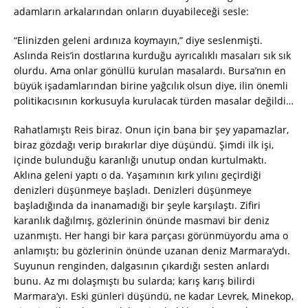
adamların arkalarından onların duyabileceği sesle:
“Elinizden geleni ardınıza koymayın,” diye seslenmişti.
Aslında Reis’in dostlarına kurduğu ayrıcalıklı masaları sık sık
olurdu. Ama onlar gönüllü kurulan masalardı. Bursa’nın en
büyük işadamlarından birine yağcılık olsun diye, ilin önemli
politikacısının korkusuyla kurulacak türden masalar değildi…
Rahatlamıştı Reis biraz. Onun için bana bir şey yapamazlar,
biraz gözdağı verip bırakırlar diye düşündü. Şimdi ilk işi,
içinde bulunduğu karanlığı unutup ondan kurtulmaktı.
Aklına geleni yaptı o da. Yaşamının kırk yılını geçirdiği
denizleri düşünmeye başladı. Denizleri düşünmeye
başladığında da inanamadığı bir şeyle karşılaştı. Zifiri
karanlık dağılmış, gözlerinin önünde masmavi bir deniz
uzanmıştı. Her hangi bir kara parçası görünmüyordu ama o
anlamıştı; bu gözlerinin önünde uzanan deniz Marmara’ydı.
Suyunun renginden, dalgasının çıkardığı sesten anlardı
bunu. Az mı dolaşmıştı bu sularda; karış karış bilirdi
Marmara’yı. Eski günleri düşündü, ne kadar Levrek, Minekop,