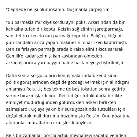
“Cephede ne işi olur insanın. Düşmanla çarpışırım.”
“Bu parmakla mı? diye sordu aynı polis. Arkasından da bir
kahkaha tufanıdır koptu. Reis’in sağ elinin işaretparmağı,
yani tetik çekecek olan parmağı kopuktu. Balığa çıktığı bir
gün sandalın arıza yapan makinesini onarırken kaptırmıştı.
Denize fırlayan parmağı orada bırakıp elini sıkıca sararak
Gemlik’e kadar gelmiş, kan kaybından ölmeden
arkadaşlarınca yarı baygın halde hastaneye yetiştirilmişti.
Daha sonra sorgucuların konuşmalarından, kendisinin
politik görüşlerinden değil de gözdağı vermek için alındığını
anlamıştı Reis. Üç beş tekme üç beş tokattan sonra getirip
yerine bırakmışlardı onu. Reis’i diğer tutuklularla birlikte
emniyet müdürlüğünden götürdükleri askeri birlikten
salmışlardı. Üç aya yakın bir süre gözaltında tuttukları için
doğal olarak mali durumu bozulmuştu Reis’in. Onu gözaltına
aldıranlar muratlarına ermişlerdi böylece.
Reis bir zamanlar borçla açtığı meyhaneyi kapatıp yeniden