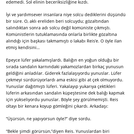
edemedi. Sol elinin beceriksizliğine kızdı.
İyi ve yardımsever insanlara niye solcu dediklerini düşündü
bir süre. O, aklı ereliden beri solcuydu; gözaltından
salındıktan sonra adı solcu değil komüniste çıkmıştı.
Komünistlerin tutuklamasında onlarla birlikte gözaltına
alındığı için başkası takmamıştı o lakabı Reis’e. O öyle ilan
etmiş kendisini…
Epeyce lüfer yakalamışlardı. Balığın en yoğun olduğu bir
sırada sandalın karnındaki yakamozlardan birkaç yunusun
geldiğini anladılar. Giderek fazlalaşıyordu yunuslar. Lüfer
çekmeyi sürdürüyorlardı ama eskisi gibi at çek olmuyordu.
Yunuslar dağıtmıştı lüferi. Yakalayıp yukarıya çektikleri
lüferin arkasından sandalın küpeştesine dek balığı kapmak
için yükseliyordu yunuslar. Böyle şey görülmemişti. Reis
oltayı bir kenara koyup gömleğini çıkardı. Arkadaşı:
“Üşürsün, ne yapıyorsun öyle?” diye sordu.
“Bekle şimdi görürsün,”diyen Reis. Yunuslardan biri