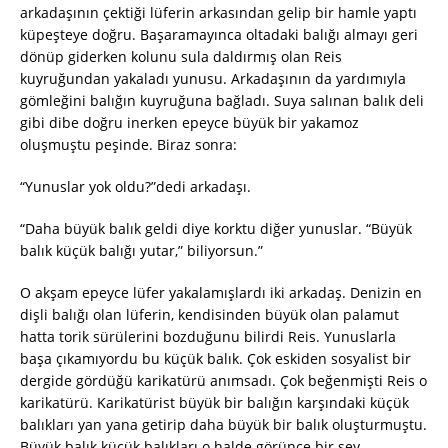
arkadaşının çektiği lüferin arkasından gelip bir hamle yaptı
küpeşteye doğru. Başaramayınca oltadaki balığı almayı geri
dönüp giderken kolunu sula daldırmış olan Reis
kuyruğundan yakaladı yunusu. Arkadaşının da yardımıyla
gömleğini balığın kuyruğuna bağladı. Suya salınan balık deli
gibi dibe doğru inerken epeyce büyük bir yakamoz
oluşmuştu peşinde. Biraz sonra:
“Yunuslar yok oldu?”dedi arkadaşı.
“Daha büyük balık geldi diye korktu diğer yunuslar. “Büyük
balık küçük balığı yutar,” biliyorsun.”
O akşam epeyce lüfer yakalamışlardı iki arkadaş. Denizin en
dişli balığı olan lüferin, kendisinden büyük olan palamut
hatta torik sürülerini bozduğunu bilirdi Reis. Yunuslarla
başa çıkamıyordu bu küçük balık. Çok eskiden sosyalist bir
dergide gördüğü karikatürü anımsadı. Çok beğenmişti Reis o
karikatürü. Karikatürist büyük bir balığın karşındaki küçük
balıkları yan yana getirip daha büyük bir balık oluşturmuştu.
Büyük balık küçük balıkları o halde görünce bir şey