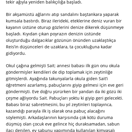
tekir ağıyla yeniden balıkçılığa başladı.
Bir akşamüstü ağlarını atıp sandalını baştankara yaparak
kumsala bastırdı. Biraz ilerideki, eteklerine deniz vuran bir
kayanın üstüne oturup gözlerini denize dikerek düşünmeye
başladı. Kıyıdan çıkan poyrazın denizin üstünde
oluşturduğu dalgacıklar gözünün önünden uzaklaştıkça
Reis’in düşünceleri de uzaklara, ta çocukluğuna kadar
gidiyordu.
Okul çağına gelmişti Sait; annesi babası ilk gün onu okula
göndermişler kendileri de dip toplamak için zeytinliğe
gitmişlerdi. Ayağında takunyalarla okula giden Sait’i
öğretmeni azarlamış, pabuçlarını giyip gelmesi için eve geri
göndermişti. Eve doğru yürürken bir yandan da iki gözü iki
çeşme ağlıyordu Sait. Pabuçları yoktu ki giyip geri gelecekti.
Babası biraz sabretmesini, bu yıl zeytinleri toplayınca,
kazandığı parayla ilk iş olarak ona pabuç alacağını
söylemişti. Arkadaşlarının karşısında çok kötü duruma
düşmüş olan çocuk eve gelince hiç duraksamadan, sabun
ilacı denilen, ev sabunu yapımında kullanılan kimyasalı