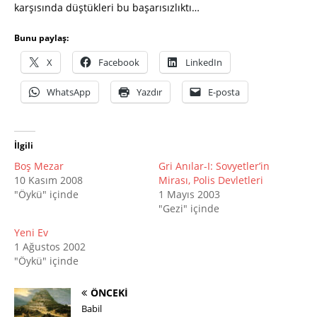
karşısında düştükleri bu başarısızlıktı…
Bunu paylaş:
X
Facebook
LinkedIn
WhatsApp
Yazdır
E-posta
İlgili
Boş Mezar
Gri Anılar-I: Sovyetler’in
10 Kasım 2008
Mirası, Polis Devletleri
"Öykü" içinde
1 Mayıs 2003
"Gezi" içinde
Yeni Ev
1 Ağustos 2002
"Öykü" içinde
ÖNCEKI
Babil