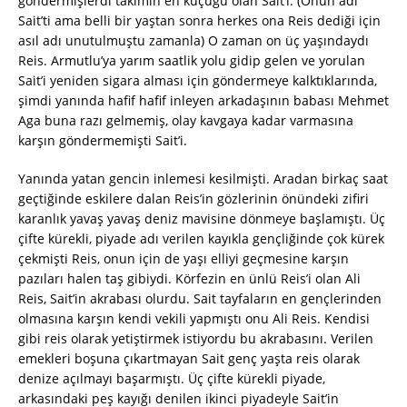
göndermişlerdi takımın en küçüğü olan Sait’i. (Onun adı
Sait’ti ama belli bir yaştan sonra herkes ona Reis dediği için
asıl adı unutulmuştu zamanla) O zaman on üç yaşındaydı
Reis. Armutlu’ya yarım saatlik yolu gidip gelen ve yorulan
Sait’i yeniden sigara alması için göndermeye kalktıklarında,
şimdi yanında hafif hafif inleyen arkadaşının babası Mehmet
Aga buna razı gelmemiş, olay kavgaya kadar varmasına
karşın göndermemişti Sait’i.
Yanında yatan gencin inlemesi kesilmişti. Aradan birkaç saat
geçtiğinde eskilere dalan Reis’in gözlerinin önündeki zifiri
karanlık yavaş yavaş deniz mavisine dönmeye başlamıştı. Üç
çifte kürekli, piyade adı verilen kayıkla gençliğinde çok kürek
çekmişti Reis, onun için de yaşı elliyi geçmesine karşın
pazıları halen taş gibiydi. Körfezin en ünlü Reis’i olan Ali
Reis, Sait’in akrabası olurdu. Sait tayfaların en gençlerinden
olmasına karşın kendi vekili yapmıştı onu Ali Reis. Kendisi
gibi reis olarak yetiştirmek istiyordu bu akrabasını. Verilen
emekleri boşuna çıkartmayan Sait genç yaşta reis olarak
denize açılmayı başarmıştı. Üç çifte kürekli piyade,
arkasındaki peş kayığı denilen ikinci piyadeyle Sait’in