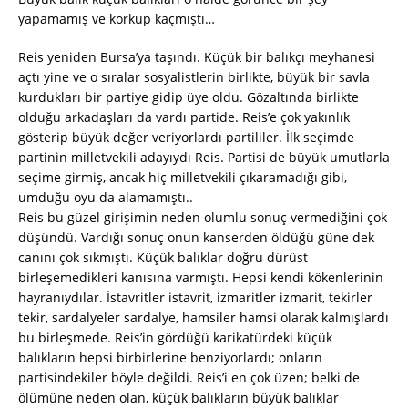
yapamamış ve korkup kaçmıştı…
Reis yeniden Bursa’ya taşındı. Küçük bir balıkçı meyhanesi
açtı yine ve o sıralar sosyalistlerin birlikte, büyük bir savla
kurdukları bir partiye gidip üye oldu. Gözaltında birlikte
olduğu arkadaşları da vardı partide. Reis’e çok yakınlık
gösterip büyük değer veriyorlardı partililer. İlk seçimde
partinin milletvekili adayıydı Reis. Partisi de büyük umutlarla
seçime girmiş, ancak hiç milletvekili çıkaramadığı gibi,
umduğu oyu da alamamıştı..
Reis bu güzel girişimin neden olumlu sonuç vermediğini çok
düşündü. Vardığı sonuç onun kanserden öldüğü güne dek
canını çok sıkmıştı. Küçük balıklar doğru dürüst
birleşemedikleri kanısına varmıştı. Hepsi kendi kökenlerinin
hayranıydılar. İstavritler istavrit, izmaritler izmarit, tekirler
tekir, sardalyeler sardalye, hamsiler hamsi olarak kalmışlardı
bu birleşmede. Reis’in gördüğü karikatürdeki küçük
balıkların hepsi birbirlerine benziyorlardı; onların
partisindekiler böyle değildi. Reis’i en çok üzen; belki de
ölümüne neden olan, küçük balıkların büyük balıklar