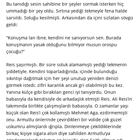
Bu tanıdığı sesin sahibine bir şeyler sormak isterken hiç
ummadığı bir şey oldu. Sırtına yediği tekmeyle fena halde
sarsıldı. Soluğu kesilmişti. Arkasından da içini sızlatan sövgü
geldi:
“Konuşma lan ibne, kendini ne sanıyorsun sen. Burada
konuşmanın yasak olduğunu bilmiyor musun orospu
çocuğu?”
Reis şaşırmıştı. Bir süre soluk alamamıştı yediği tekmenin
şiddetiyle. Kendini toparladığında, içinde bulunduğu
sıkıntıyı dağıtmak için her şeyi unutup yeniden denizi
görmek istedi; zifiri karanlık ancak gri olabilmişti bu kez.
Yanına külçe gibi bırakılan genci iyi tanıyordu. Onun
babasıyla da kendisiyle de arkadaşlık etmişti Reis. Ali Reis’in
takımında birlikte çalışmışlardı babasıyla. O zamanlar yaşı
küçük olan Reis’i çok kollamıştı Mehmet Aga, ezdirmemişti
onu. Armutlu önlerinde çevirdikleri bir volide çok güzel
uskumru almışlardı ığrıpla. Dinlenmeye çekildiklerinde
birkaç kişiye sigara alsın diye sahilden Armutlu’ya