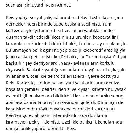
susması için uyardı Reis’i Ahmet.
Reis yaptığı sosyal çalışmalarından dolayı köylü dayanışma
derneklerinden birinde şube başkanı seçilmişti. Tüm
körfezde öyle iyi tanınırdı ki Reis, onun yaptıklarını dost
düşman takdir ederdi. İlçesinin su ürünleri kooperatifini
kurarak tüm körfezdeki küçük balıkçıları bir araya toplamıştı.
Bulunmayan balık ağını ne yapıp edip kooperatif aracılığıyla
Japonya’dan getirtmişti; küçük balıkçılar “bizim başkan” diyor
başka bir şey demiyorlardı. Yasak avlananların korkulu
rüyasıydı. Balıkçılık yaptığı zamanlarda kayığına atlar, kaçak
avlananları, özellikle de trolcüleri izlerdi. Çevre dostuydu
Reis. Körfezde, sintine basan, yani yakıt artıklarını denize
boşaltan gemileri belirler, denizi ve kıyıları kirleten bu yasak
eylemi ilgili makamlara bildirirdi. Her zaman olumlu sonuç
alamasa da inatla bu işin arkasından giderdi. Onun için de
kendisinden bu köylü dayanışma dernekleri kurucuları
Reis’ten görev almasını istemişlerdi, o da dostlarını
kıramayıp, “pekiyi,” demişti. Özellikle balıkçılık konularında
danışmanlık yapardı dernekte Reis.