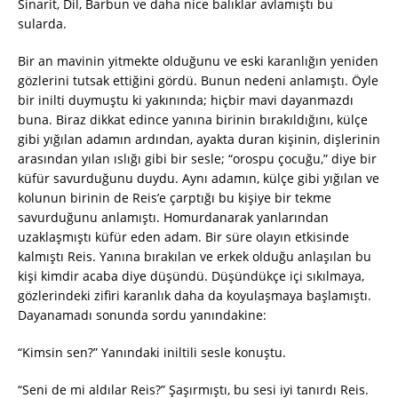
Sinarit, Dil, Barbun ve daha nice balıklar avlamıştı bu
sularda.
Bir an mavinin yitmekte olduğunu ve eski karanlığın yeniden
gözlerini tutsak ettiğini gördü. Bunun nedeni anlamıştı. Öyle
bir inilti duymuştu ki yakınında; hiçbir mavi dayanmazdı
buna. Biraz dikkat edince yanına birinin bırakıldığını, külçe
gibi yığılan adamın ardından, ayakta duran kişinin, dişlerinin
arasından yılan ıslığı gibi bir sesle; “orospu çocuğu,” diye bir
küfür savurduğunu duydu. Aynı adamın, külçe gibi yığılan ve
kolunun birinin de Reis’e çarptığı bu kişiye bir tekme
savurduğunu anlamıştı. Homurdanarak yanlarından
uzaklaşmıştı küfür eden adam. Bir süre olayın etkisinde
kalmıştı Reis. Yanına bırakılan ve erkek olduğu anlaşılan bu
kişi kimdir acaba diye düşündü. Düşündükçe içi sıkılmaya,
gözlerindeki zifiri karanlık daha da koyulaşmaya başlamıştı.
Dayanamadı sonunda sordu yanındakine:
“Kimsin sen?” Yanındaki iniltili sesle konuştu.
“Seni de mi aldılar Reis?” Şaşırmıştı, bu sesi iyi tanırdı Reis.