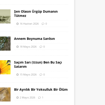
Şen Olasın Ürgüp Dumanın
Tütmez
16 Haziran 2026
0
Annem Boynuma Sarılsın
18 Mayıs 2026
0
Saçım Sarı (Uzun) Ben Bu Saçı
Satarım
15 Mayıs 2026
0
Bir Ayrılık Bir Yoksulluk Bir Ölüm
2 Mayıs 2026
1