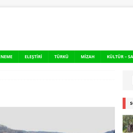
ENEME
ELEŞTIRI
TÜRKÜ
MIZAH
KÜLTÜR – S
S