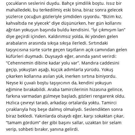
çocukların seslerini duydu. Bahçe şimdilik boştu. Issız bir
mahalledeki, bu terkedilmiş eski bina, biraz sonra gelecek
yüzlerce çocuğun gözleriyle şimdiden ışıyordu. “Bizim kız,
kahvaltıda ne yiyecek” diye düşünürken, her gün kollarını
ağrıtan yokuşun başında buldu kendisini. “İyi çıkmışım lan”
diye geçirdi içinden. Kaldırımsız yolda, iki yönden gelen
arabaların arasında sıkışa sıkışa ilerledi. Sırtındaki
taşıyıcısına sürte sürte geçen taşıtların açık camından gelen
küfürleri duymadı. Duysaydı eğer, anında yanıt verirdi:
“Cehennemin dibine kadar yolu var”. Mandıra caddesini
geçip, yokuştan aşağı, küçük adımlarla yürüdü. Yokuş
çıkarken kollarına asılan yük, inerken sırtına biniyordu.
Neyse ki çuvalı boştu taşıyıcının da, kendini yokuşun
eğimine bırakabildi. Araba tamircilerinin hizasına gelince,
farkına varmadan gülmeye başladı, gözleri rengarenk oldu.
Hızlıca çevreyi taradı, arkadaşı ortalarda yoktu. Tamirci
çıraklarıyla hoş beşe dalmış olmalıydı. Seslendikten sonra
biraz bekledi. Yakınlarda olsaydı eğer, karşı sokaktan çıkar,
“tamam gördüm” der gibi başını sallar, uzaktan bir selam
verip, sohbeti bırakır, yanına gelirdi.