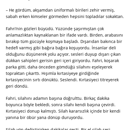
– He gördüm, akşamdan üniformalı birileri zehir vermiş,
sabah erken kimseler görmeden hepsini topladılar sokaktan.
Fahri’nin gözleri büyüdü. Yüzünde şaşırmıştan çok
anlamazlıktan kaynaklanan bir ifade vardı. Birden, arabasını
bırakıp tüm gücüyle koşmaya başladı. Dışarıdan bakınca bir
hedefi varmış gibi bağıra bağıra koşuyordu. İnsanlar deli
olduğunu düşünerek yolu açıyor, sesleri duyup dışarı çıkan
dükkan sahipleri gerisin geri içeri giriyordu. Fahri, koşarak
parka gitti, daha önceden gömdüğü silahını eşeleyerek
topraktan çıkarttı. Hışımla kırtasiyeye girdiğinde
kırtasiyecinin sırtı dönüktü. Seslendi. Kırtasiyeci titreyerek
geri döndü.
Fahri, silahını adamın başına doğrulttu. Birkaç dakika
boyunca böyle bekledi, sonra silahı kendi başına çevirdi.
Kırtasiyeci donup kalmıştı. Silah kararsızlık içinde bir kendi
yanına bir öbür yana dönüp duruyordu.
Silah yön değiştirirken dakikalar geçti. Bir el silah sesi