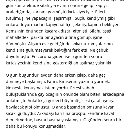
gün sonra elinde silahıyla evinin önüne gelip, kapıyı
araladığında, karısını görmüştü kırtasiyeciyle. Elleri
tutulmuş, ne yapacağını şaşırmıştı. Suçlu kendiymiş gibi
onlara duyurmadan kapıyı hafifçe çekmiş, kapıda bekleyen
Remzi’nin önünden kaçarak dışarı gitmişti. Silahı, aşağı
mahalledeki parkta bir ağacın altına gömüp, işine
dönmüştü. Akşam eve geldiğinde sokakta komşularının
kendisine gülümseyerek baktığını fark etti: Ne çabuk
duyulmuştu. En zoruna giden ise o günden sonra
kırtasiyecinin kendisine gösterdiği anlaşılmaz yakınlıktı.
O gün bugündür, evden daha erken çıkıp, daha geç
dönmeye başlamıştı, Fahri. Kimsenin yüzünü görmek,
kimseyle konuşmak istemiyordu. Ertesi sabah
buluştuklarında çay ocağının önünde olanı biteni arkadaşına
anlatmıştı. Anlattıkça gözleri büyümüş, sesi çatallaşmış,
bayılacak gibi olmuştu. O anda başından omzuna kayan
sıcaklığı duydu: Arkadaşı karısına orospu, kendine kavat
demek yerine, başını başına yaslamıştı. O günden sonra bir
daha bu konuyu konuşmadılar.