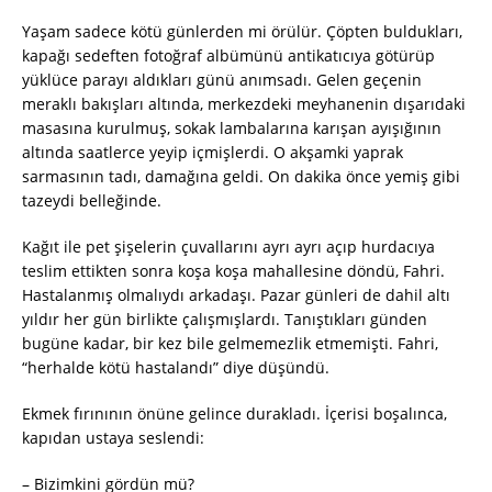
Yaşam sadece kötü günlerden mi örülür. Çöpten buldukları,
kapağı sedeften fotoğraf albümünü antikatıcıya götürüp
yüklüce parayı aldıkları günü anımsadı. Gelen geçenin
meraklı bakışları altında, merkezdeki meyhanenin dışarıdaki
masasına kurulmuş, sokak lambalarına karışan ayışığının
altında saatlerce yeyip içmişlerdi. O akşamki yaprak
sarmasının tadı, damağına geldi. On dakika önce yemiş gibi
tazeydi belleğinde.
Kağıt ile pet şişelerin çuvallarını ayrı ayrı açıp hurdacıya
teslim ettikten sonra koşa koşa mahallesine döndü, Fahri.
Hastalanmış olmalıydı arkadaşı. Pazar günleri de dahil altı
yıldır her gün birlikte çalışmışlardı. Tanıştıkları günden
bugüne kadar, bir kez bile gelmemezlik etmemişti. Fahri,
“herhalde kötü hastalandı” diye düşündü.
Ekmek fırınının önüne gelince durakladı. İçerisi boşalınca,
kapıdan ustaya seslendi:
– Bizimkini gördün mü?