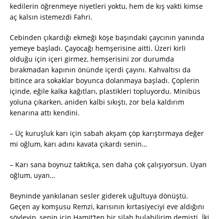
kedilerin öğrenmeye niyetleri yoktu, hem de kış vakti kimse
aç kalsın istemezdi Fahri.
Cebinden çıkardığı ekmeği köşe başındaki çaycının yanında
yemeye başladı. Çayocağı hemşerisine aitti. Üzeri kirli
olduğu için içeri girmez, hemşerisini zor durumda
bırakmadan kapının önünde içerdi çayını. Kahvaltısı da
bitince ara sokaklar boyunca dolanmaya başladı. Çöplerin
içinde, eğile kalka kağıtları, plastikleri topluyordu. Minibüs
yoluna çıkarken, aniden kalbi sıkıştı, zor bela kaldırım
kenarına attı kendini.
– Üç kuruşluk karı için sabah akşam çöp karıştırmaya değer
mi oğlum, karı adını kavata çıkardı senin…
– Karı sana boynuz taktıkça, sen daha çok çalışıyorsun. Uyan
oğlum, uyan…
Beyninde yankılanan sesler giderek uğultuya dönüştü.
Geçen ay komşusu Remzi, karısının kırtasiyeciyi eve aldığını
söyleyip, senin için Hamit’ten bir silah bulabilirim demişti. İki