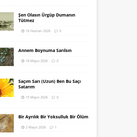
Şen Olasın Ürgüp Dumanın
Tütmez
16 Haziran 2026
0
Annem Boynuma Sarılsın
18 Mayıs 2026
0
Saçım Sarı (Uzun) Ben Bu Saçı
Satarım
15 Mayıs 2026
0
Bir Ayrılık Bir Yoksulluk Bir Ölüm
2 Mayıs 2026
1