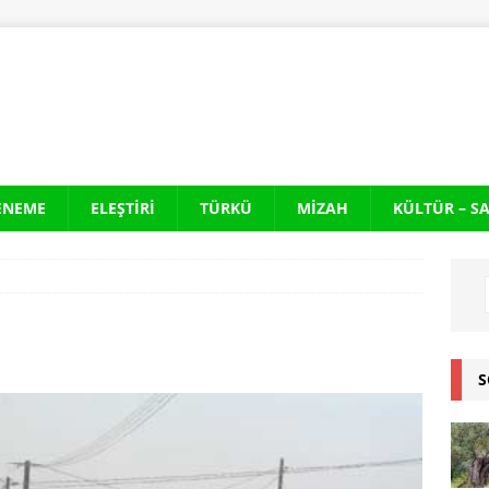
ENEME
ELEŞTIRI
TÜRKÜ
MIZAH
KÜLTÜR – S
S