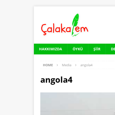
HAKKIMIZDA
ÖYKÜ
ŞIIR
D
HOME
Media
angola4
angola4