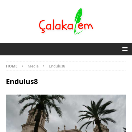
HOME
Media
Endulus8
Endulus8