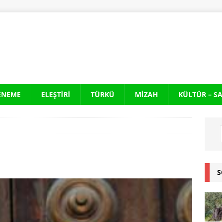
ENEME
ELEŞTIRI
TÜRKÜ
MIZAH
KÜLTÜR – S
S