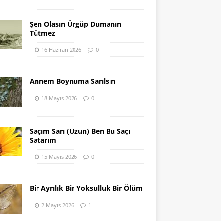
Şen Olasın Ürgüp Dumanın
Tütmez
16 Haziran 2026
0
Annem Boynuma Sarılsın
18 Mayıs 2026
0
Saçım Sarı (Uzun) Ben Bu Saçı
Satarım
15 Mayıs 2026
0
Bir Ayrılık Bir Yoksulluk Bir Ölüm
2 Mayıs 2026
1