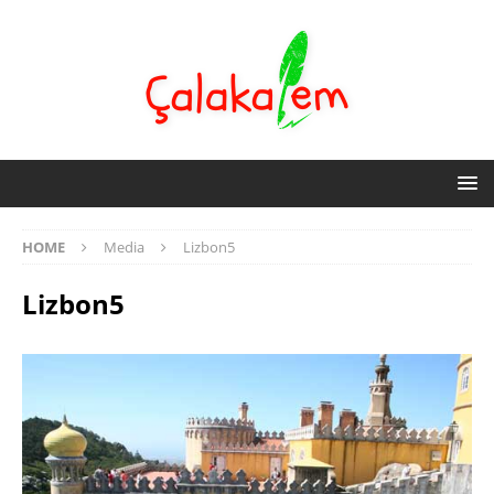
HOME
Media
Lizbon5
Lizbon5