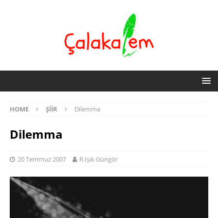
HOME
ŞIIR
Dilemma
Dilemma
20 Temmuz 2007
R.Işık Güngör