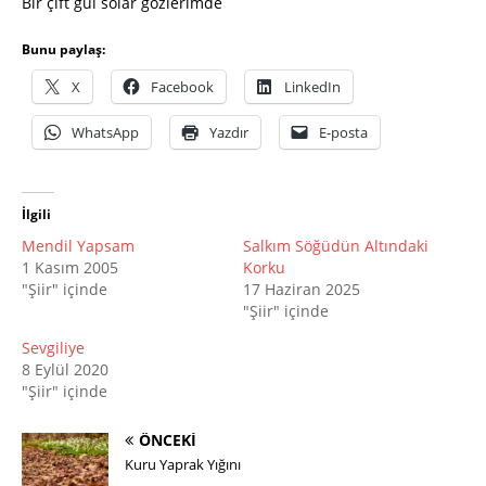
Bir çift gül solar gözlerimde
Bunu paylaş:
X
Facebook
LinkedIn
WhatsApp
Yazdır
E-posta
İlgili
Mendil Yapsam
Salkım Söğüdün Altındaki
1 Kasım 2005
Korku
"Şiir" içinde
17 Haziran 2025
"Şiir" içinde
Sevgiliye
8 Eylül 2020
"Şiir" içinde
ÖNCEKI
Kuru Yaprak Yığını