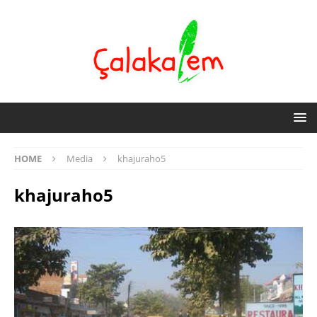
HOME
Media
khajuraho5
khajuraho5