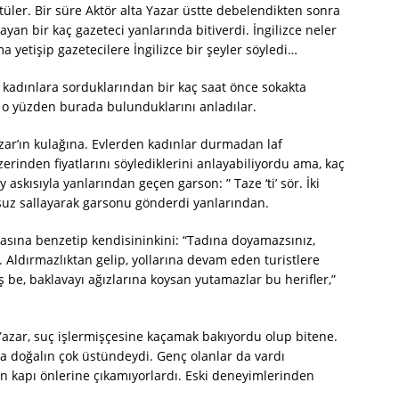
üştüler. Bir süre Aktör alta Yazar üstte debelendikten sonra
ayan bir kaç gazeteci yanlarında bitiverdi. İngilizce neler
 yetişip gazetecilere İngilizce bir şeyler söyledi…
 kadınlara sorduklarından bir kaç saat önce sokakta
 o yüzden burada bulunduklarını anladılar.
 Yazar’ın kulağına. Evlerden kadınlar durmadan laf
zerinden fiyatlarını söylediklerini anlayabiliyordu ama, kaç
 askısıyla yanlarından geçen garson: ” Taze ‘ti’ sör. İki
msuz sallayarak garsonu gönderdi yanlarından.
avasına benzetip kendisininkini: “Tadına doyamazsınız,
 Aldırmazlıktan gelip, yollarına devam eden turistlere
ş be, baklavayı ağızlarına koysan yutamazlar bu herifler,”
 Yazar, suç işlermişçesine kaçamak bakıyordu olup bitene.
da doğalın çok üstündeydi. Genç olanlar da vardı
n kapı önlerine çıkamıyorlardı. Eski deneyimlerinden