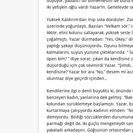
duyuyor, yabancı dil bilmemesini de buna e
iki yetişkin oğlu vardı Yazar’ın. Genelevde 
Yüksek Kaldırım’dan inip sola döndüler. Züra
üzerinde yoğunlaştı. Bazıları “Velkam sör,” d
Aktör, elini kolunu sallayarak, yüksek sesl
çoğalmıştı. Yazar durmadan: “Yes, Okey,” 
yaptığı şakayı düşünüyordu. Oyunu bilmeyen
kalmalarını, suyun yüzüne çıktıklarında: ” S
öpen kim? ” diye sorar, çıkan da kendisine 
düşürdüğü için çok sevinirdi Yazar. “Şimdi,
kendisine? Yazar bir ara “No,” desem mi ac
olunmaz diye geçirdi içinden…
Kendilerine ilgi o denli büyüktü ki, önünde
benzeyen kadın, yanlarına dek gelmiş: “Bak n
kolundan sürüklemeye başlamıştı. Yazar, bil
kurtarmaya çalışıyordu kadının elinden. “N
demiyordu. Bildiği sözcüklerden durumuna u
parmağı değil de, iki güçlü mengeneydi sank
yakaladı arkadaşını. Göğsünün ortasından ya