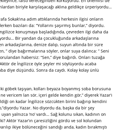
kleyince, falso vereceğinden korkuyordu. En önemlisi de
onlardan biriyle karşılaşacağı aklına geldikçe ürperiyordu…
fa Sokak’ına adım attıklarında herkesin ilgisi onların
erken bazıları da: “Yollarını şaşırmış bunlar,” diyordu.
e İngilizce konuşmaya başladığında, çevreden ilgi daha da
diyordu… Bir yandan da çocukluğunda arkadaşlarına
 arkadaşlarına, denize dalıp, suyun altında bir süre
en, ” diye bağırmalarına söyler, onlar suya dalınca: ” Seni
sorulandan habersiz: “Sen,” diye bağırdı. Onları tuzağa
 Aktör de İngilizce öyle şeyler mi söylüyordu acaba
aba diye düşündü. Sonra da caydı. Kolay kolay ünlü
 iki göbek taşıyan, kolları beyaza boyanmış soba borusuna
e vericem lan sör, içeri gelde kendin gör,” diyerek Yazar’ı
diği on kadar İngilizce sözcükten birini bağırıp kendini
o,”diyordu Yazar. No diyordu da, başka da bir şey
yan yalnızca ‘no’ vardı… Sağ kolunu sıkan, kadının on
i? Aktör Yazar’ın çaresizliğini gördü ve sol kolundan
rılıp ikiye bölüneceğini sandığı anda, kadın bırakmıştı