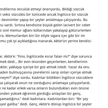
kendilerine öncülük etmeyi öneriyordu. Bildiği sözcük
di sekiz sözcüklü bir tümcede ancak İngilizce bir sözcük
bi devinimler yapıp bir şeyler anlatmaya çalışıyordu. Bu
u vardı. Sırtına kendisine büyük gelen lacivert bir ceket
 İki sivil memur oğlanı kollarından yakalayıp götürürlerken
. Memurlardan biri bir eliyle sigara içer gibi bir im
umu çok iyi açıkladığına inanarak, Aktör’ün yerine kendisi:
, Aktör’e: “Fino, İngilizcede esrar falan mı?” diye sorunca
demek dedi… Bir evin önünden geçerlerken, kendilerinin
Aktör, yaklaşıp içeriye bir göz atmak istedi. Yazar da onu
 maden bulmuşçasına çevrelerini sarıp onları içeriye almak
or neym?” diye sordu. Kadınlar bildikleri İngilizce sözcüklere
aya çalışarak onun ne sorduğunu anlamaya çalışıyorlardı.
 ne kadar erkek varsa onların bulundukları evin önüne
şünden yüksek öğrenim gördüğü anlaşılan bir genç,
aşamadığınız,” dedi kadınlara. Kadınlardan biri: “Bir şey
yor galiba,” dedi. Genç, Aktör’e dönüp İngilizce bir şeyler