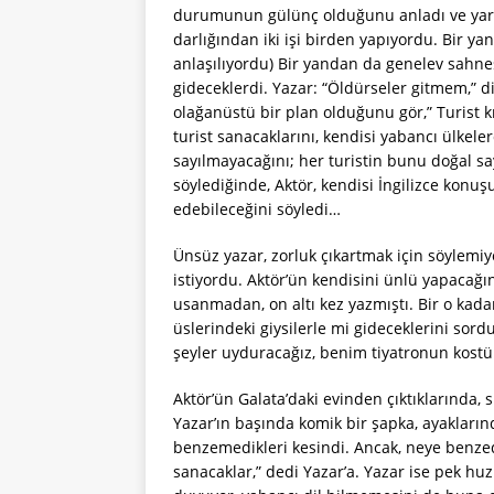
durumunun gülünç olduğunu anladı ve yarıd
darlığından iki işi birden yapıyordu. Bir 
anlaşılıyordu) Bir yandan da genelev sahnes
gideceklerdi. Yazar: “Öldürseler gitmem,” di
olağanüstü bir plan olduğunu gör,” Turist k
turist sanacaklarını, kendisi yabancı ülkel
sayılmayacağını; her turistin bunu doğal sa
söylediğinde, Aktör, kendisi İngilizce konu
edebileceğini söyledi…
Ünsüz yazar, zorluk çıkartmak için söylemiy
istiyordu. Aktör’ün kendisini ünlü yapacağ
usanmadan, on altı kez yazmıştı. Bir o kada
üslerindeki giysilerle mi gideceklerini sordu.
şeyler uyduracağız, benim tiyatronun kostü
Aktör’ün Galata’daki evinden çıktıklarında, 
Yazar’ın başında komik bir şapka, ayaklarınd
benzemedikleri kesindi. Ancak, neye benzedik
sanacaklar,” dedi Yazar’a. Yazar ise pek h