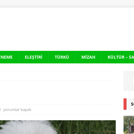
ENEME
ELEŞTIRI
TÜRKÜ
MIZAH
KÜLTÜR – S
S
yorumlar kapalı