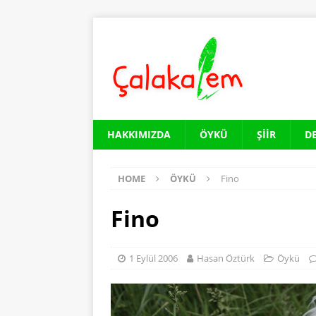
HAKKIMIZDA
ÖYKÜ
ŞIIR
D
HOME
ÖYKÜ
Fino
Fino
1 Eylül 2006
Hasan Öztürk
Öykü