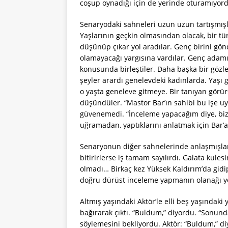
coşup oynadığı için de yerinde oturamıyor
Senaryodaki sahneleri uzun uzun tartışmışla
Yaşlarının geçkin olmasından olacak, bir tür
düşünüp çıkar yol aradılar. Genç birini g
olamayacağı yargısına vardılar. Genç adam
konusunda birleştiler. Daha başka bir gözl
şeyler arardı genelevdeki kadınlarda. Yaşı 
o yaşta geneleve gitmeye. Bir tanıyan görür
düşündüler. “Mastor Bar’ın sahibi bu işe uy
güvenemedi. “İnceleme yapacağım diye, bizd
uğramadan, yaptıklarını anlatmak için Bar’a
Senaryonun diğer sahnelerinde anlaşmışlar
bitirirlerse iş tamam sayılırdı. Galata kule
olmadı… Birkaç kez Yüksek Kaldırım’da gidip
doğru dürüst inceleme yapmanın olanağı 
Altmış yaşındaki Aktör’le elli beş yaşındaki
bağırarak çıktı. “Buldum,” diyordu. “Sonu
söylemesini bekliyordu. Aktör: “Buldum,” d