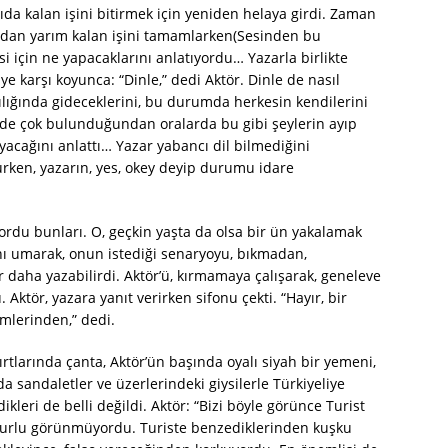
a kalan işini bitirmek için yeniden helaya girdi. Zaman
yandan yarım kalan işini tamamlarken(Sesinden bu
i için ne yapacaklarını anlatıyordu… Yazarla birlikte
ye karşı koyunca: “Dinle,” dedi Aktör. Dinle de nasıl
ılığında gideceklerini, bu durumda herkesin kendilerini
erde çok bulunduğundan oralarda bu gibi şeylerin ayıp
yacağını anlattı… Yazar yabancı dil bilmediğini
şurken, yazarın, yes, okey deyip durumu idare
ordu bunları. O, geçkin yaşta da olsa bir ün yakalamak
ını umarak, onun istediği senaryoyu, bıkmadan,
r daha yazabilirdi. Aktör’ü, kırmamaya çalışarak, geneleve
 Aktör, yazara yanıt verirken sifonu çekti. “Hayır, bir
mlerinden,” dedi.
sırtlarında çanta, Aktör’ün başında oyalı siyah bir yemeni,
a sandaletler ve üzerlerindeki giysilerle Türkiyeliye
leri de belli değildi. Aktör: “Bizi böyle görünce Turist
uzurlu görünmüyordu. Turiste benzediklerinden kuşku