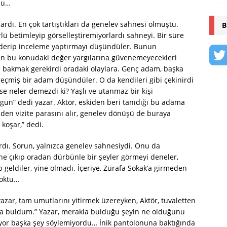
du…
rdı. En çok tartıştıkları da genelev sahnesi olmuştu.
B
lü betimleyip görselleştiremiyorlardı sahneyi. Bir süre
önderip inceleme yaptırmayı düşündüler. Bunun
ın bu konudaki değer yargılarına güvenemeyecekleri
e bakmak gerekirdi oradaki olaylara. Genç adam, başka
geçmiş bir adam düşündüler. O da kendileri gibi çekinirdi
se neler demezdi ki? Yaşlı ve utanmaz bir kişi
gun” dedi yazar. Aktör, eskiden beri tanıdığı bu adama
en vizite parasını alır, genelev dönüşü de buraya
 koşar,” dedi.
dı. Sorun, yalnızca genelev sahnesiydi. Onu da
sine çıkıp oradan dürbünle bir şeyler görmeyi deneler,
 geldiler, yine olmadı. İçeriye, Zürafa Sokak’a girmeden
yoktu…
 yazar, tam umutlarını yitirmek üzereyken, Aktör, tuvaletten
nda buldum.” Yazar, merakla bulduğu şeyin ne olduğunu
iyor başka şey söylemiyordu… İnik pantolonuna baktığında