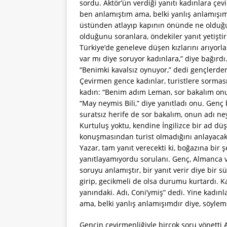
sordu. Aktör’ün verdiği yanıtı kadınlara çevi
ben anlamıştım ama, belki yanlış anlamışım
üstünden atlayıp kapının önünde ne olduğu
olduğunu soranlara, öndekiler yanıt yetiştirm
Türkiye’de geneleve düşen kızlarını arıyorla
var mı diye soruyor kadınlara,” diye bağırdı
“Benimki kavalsız oynuyor,” dedi gençlerden b
Çevirmen gence kadınlar, turistlere sorması
kadın: “Benim adım Leman, sor bakalım onun
“May neymis Bili,” diye yanıtladı onu. Genç
suratsız herife de sor bakalım, onun adı ne
Kurtuluş yoktu, kendine İngilizce bir ad dü
konuşmasından turist olmadığını anlayacakl
Yazar, tam yanıt verecekti ki, boğazına bir ş
yanıtlayamıyordu sorulanı. Genç, Almanca v
soruyu anlamıştır, bir yanıt verir diye bir 
girip, gecikmeli de olsa durumu kurtardı. Ka
yanındaki. Adı, Coni’ymiş” dedi. Yine kadınl
ama, belki yanlış anlamışımdır diye, söyle
Gencin çevirmenliğiyle birçok soru yönetti 