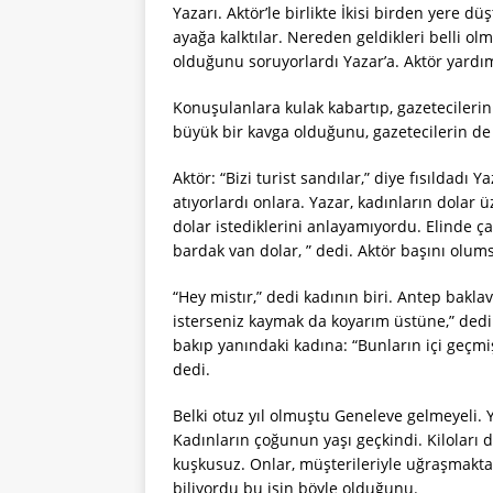
Yazarı. Aktör’le birlikte İkisi birden yere d
ayağa kalktılar. Nereden geldikleri belli olm
olduğunu soruyorlardı Yazar’a. Aktör yardıma
Konuşulanlara kulak kabartıp, gazetecilerin
büyük bir kavga olduğunu, gazetecilerin de
Aktör: “Bizi turist sandılar,” diye fısıldadı
atıyorlardı onlara. Yazar, kadınların dolar ü
dolar istediklerini anlayamıyordu. Elinde çay
bardak van dolar, ” dedi. Aktör başını olu
“Hey mistır,” dedi kadının biri. Antep bakl
isterseniz kaymak da koyarım üstüne,” dedi.
bakıp yanındaki kadına: “Bunların içi geçmi
dedi.
Belki otuz yıl olmuştu Geneleve gelmeyeli.
Kadınların çoğunun yaşı geçkindi. Kiloları 
kuşkusuz. Onlar, müşterileriyle uğraşmakta
biliyordu bu işin böyle olduğunu.