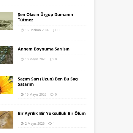
Şen Olasın Ürgüp Dumanın
Tütmez
16 Haziran 2026
0
Annem Boynuma Sarılsın
18 Mayıs 2026
0
Saçım Sarı (Uzun) Ben Bu Saçı
Satarım
15 Mayıs 2026
0
Bir Ayrılık Bir Yoksulluk Bir Ölüm
2 Mayıs 2026
1