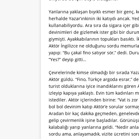
Yanlarına yaklaşan bıyıklı esmer bir genç, 
herhalde Yazar’ınkinin iki katıydı ancak. Ye
kullanabiliyordu. Ara sıra da sigara içer gi
devinimleri de gizlemek ister gibi bir durum
giymişti. Ayakkabılarının topukları basıktı.
Aktör İngilizce ne olduğunu sordu memurlara
yapıp: “Bu çakal fino satıyor sör,” dedi. Dur
“Yes?” deyip gitti…
Çevrelerinde kimse olmadığı bir sırada Yazar
Aktör güldü. “Fino, Türkçe argoda esrar,” 
turist olduklarına iyice inandıklarını gören 
izleyip kapıya yaklaştı. Evin tüm kadınları
istediler. Aktör içlerinden birine: “Vat is z
bol bol devinim katıp Aktör’e sorular sorm
Aradan bir kaç dakika geçmeden, genelevde
gelip çevirmenlik işine başladılar. Görünü
kalabalığı yarıp yanlarına geldi. “Nedir anl
sordu ama, anlayamadık, vizite ücretini soru