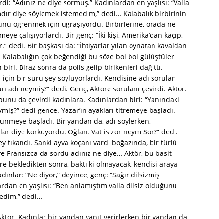
rdi: “Adınız ne diye sormuş.” Kadınlardan en yaşlısı: “Valla
dır diye söylemek istemedim,” dedi… Kalabalık birbirinin
nu öğrenmek için uğraşıyordu. Birbirlerine, orada ne
eye çalışıyorlardı. Bir genç: “İki kişi, Amerika’dan kaçıp,
r.” dedi. Bir başkası da: “İhtiyarlar yılan oynatan kavaldan
. Kalabalığın çok beğendiği bu söze bol bol gülüştüler.
iri. Biraz sonra da polis gelip birikenleri dağıttı.
 için bir sürü şey söylüyorlardı. Kendisine adı sorulan
 adı neymiş?” dedi. Genç, Aktöre sorulanı çevirdi. Aktör:
 bunu da çevirdi kadınlara. Kadınlardan biri: “Yanındaki
ymiş?” dedi gence. Yazar’ın ayakları titremeye başladı.
şünmeye başladı. Bir yandan da, adı söylerken,
ar diye korkuyordu. Oğlan: Vat is zor neym Sör?” dedi.
ey tıkandı. Sanki ayva koçanı vardı boğazında, bir türlü
e Fransızca da sordu adınız ne diye… Aktör, bu basit
süre bekledikten sonra, baktı ki olmayacak, kendisi araya
dınlar: “Ne diyor,” deyince, genç: “Sağır dilsizmiş
ardan en yaşlısı: “Ben anlamıştım valla dilsiz olduğunu
medim,” dedi…
Aktör. Kadınlar bir yandan yanıt verirlerken bir yandan da