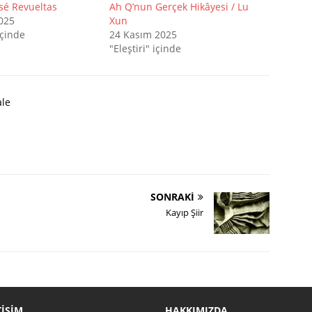
osé Revueltas
Ah Q’nun Gerçek Hikâyesi / Lu
2025
Xun
içinde
24 Kasım 2025
"Eleştiri" içinde
le
SONRAKI
Kayıp Şiir
TIŞIM
HAKKIMIZDA