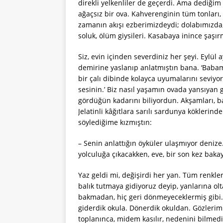
direkli yelkenliler de geçerdi. Ama dediği
ağaçsız bir ova. Kahverenginin tüm tonları,
zamanın akışı ezberimizdeydi; dolabımızda,
soluk, ölüm giysileri. Kasabaya inince şaşır
Siz, evin içinden severdiniz her şeyi. Eylül
demirine yaslanıp anlatmıştın bana. ‘Babaml
bir çalı dibinde kolayca uyumalarını seviyo
sesinin.’ Biz nasıl yaşamın ovada yansıyan
gördüğün kadarını biliyordun. Akşamları,
Jelatinli kâğıtlara sarılı sardunya kökleri
söylediğime kızmıştın:
– Senin anlattığın öyküler ulaşmıyor denize
yolculuğa çıkacakken, eve, bir son kez bak
Yaz geldi mi, değişirdi her yan. Tüm renkle
balık tutmaya gidiyoruz deyip, yanlarına ol
bakmadan, hiç geri dönmeyeceklermiş gibi.
giderdik okula. Dönerdik okuldan. Gözlerimi
toplanınca, midem kasılır, nedenini bilmedi