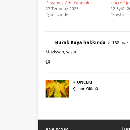
Gılgameş Gibi Yanmak
Hücre / J
27 Temmuz 2025
12 Eylül 
"Şiir" içinde
"Eleştiri" 
Burak Kaya hakkında
168 maka
Müzisyen, yazar.
ÖNCEKI
Çınarın Ölümü
ANA SAYFA
İLE