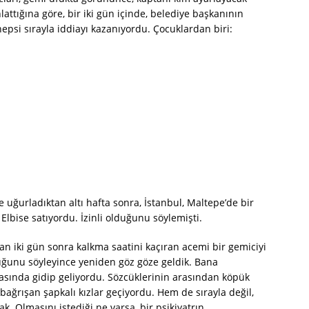
lattığına göre, bir iki gün içinde, belediye başkanının
epsi sırayla iddiayı kazanıyordu. Çocuklardan biri:
uğurladıktan altı hafta sonra, İstanbul, Maltepe’de bir
lbise satıyordu. İzinli olduğunu söylemişti.
an iki gün sonra kalkma saatini kaçıran acemi bir gemiciyi
duğunu söyleyince yeniden göz göze geldik. Bana
asında gidip geliyordu. Sözcüklerinin arasından köpük
bağrışan şapkalı kızlar geçiyordu. Hem de sırayla değil,
rak. Olmasını istediği ne varsa, bir psikiyatrın