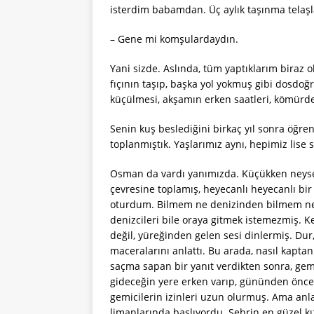
isterdim babamdan. Üç aylık taşınma telaşl
– Gene mi komşulardaydın.
Yani sizde. Aslında, tüm yaptıklarım biraz 
fıçının taşıp, başka yol yokmuş gibi dosdoğ
küçülmesi, akşamın erken saatleri, kömürde
Senin kuş beslediğini birkaç yıl sonra öğr
toplanmıştık. Yaşlarımız aynı, hepimiz lise 
Osman da vardı yanımızda. Küçükken neyse
çevresine toplamış, heyecanlı heyecanlı bir 
oturdum. Bilmem ne denizinden bilmem ne 
denizcileri bile oraya gitmek istemezmiş.
değil, yüreğinden gelen sesi dinlermiş. Dur
maceralarını anlattı. Bu arada, nasıl kapta
saçma sapan bir yanıt verdikten sonra, gemic
gideceğin yere erken varıp, gününden önce
gemicilerin izinleri uzun olurmuş. Ama anlatt
limanlarında başlıyordu. Şehrin en güzel kı