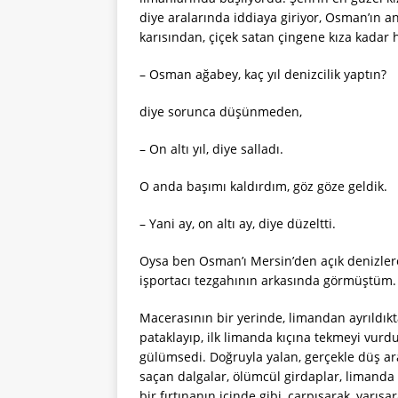
diye aralarında iddiaya giriyor, Osman’ın an
karısından, çiçek satan çingene kıza kadar h
– Osman ağabey, kaç yıl denizcilik yaptın?
diye sorunca düşünmeden,
– On altı yıl, diye salladı.
O anda başımı kaldırdım, göz göze geldik.
– Yani ay, on altı ay, diye düzeltti.
Oysa ben Osman’ı Mersin’den açık denizlere 
işportacı tezgahının arkasında görmüştüm. E
Macerasının bir yerinde, limandan ayrıldıkt
pataklayıp, ilk limanda kıçına tekmeyi vur
gülümsedi. Doğruyla yalan, gerçekle düş ar
saçan dalgalar, ölümcül girdaplar, limanda 
bir fırtınanın içinde gibi, çarpışarak, yarışa