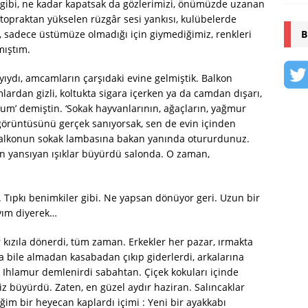
m gibi, ne kadar kapatsak da gözlerimizi, önümüzde uzanan
 topraktan yükselen rüzgâr sesi yankısı, kulübelerde
B
 sadece üstümüze olmadığı için giymediğimiz, renkleri
mıştım.
 ayıydı, amcamların çarşıdaki evine gelmiştik. Balkon
ardan gizli, koltukta sigara içerken ya da camdan dışarı,
rum’ demiştin. ‘Sokak hayvanlarının, ağaçların, yağmur
 görüntüsünü gerçek sanıyorsak, sen de evin içinden
 balkonun sokak lambasına bakan yanında otururdunuz.
nden yansıyan ışıklar büyürdü salonda. O zaman,
. Tıpkı benimkiler gibi. Ne yapsan dönüyor geri. Uzun bir
ayım diyerek…
r kızıla dönerdi, tüm zaman. Erkekler her pazar, ırmakta
ta bile almadan kasabadan çıkıp giderlerdi, arkalarına
 Ihlamur demlenirdi sabahtan. Çiçek kokuları içinde
z büyürdü. Zaten, en güzel aydır haziran. Salıncaklar
ğim bir heyecan kaplardı içimi : Yeni bir ayakkabı