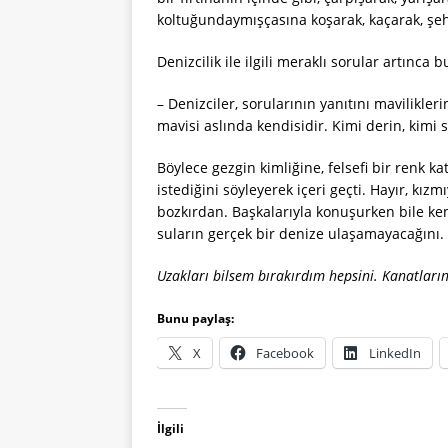
koltuğundaymışçasına koşarak, kaçarak, şeh
Denizcilik ile ilgili meraklı sorular artınc
– Denizciler, sorularının yanıtını mavilikle
mavisi aslında kendisidir. Kimi derin, kimi s
Böylece gezgin kimliğine, felsefi bir renk 
istediğini söyleyerek içeri geçti. Hayır, k
bozkırdan. Başkalarıyla konuşurken bile kend
suların gerçek bir denize ulaşamayacağını. 
Uzakları bilsem bırakırdım hepsini. Kanatları
Bunu paylaş:
X
Facebook
LinkedIn
İlgili