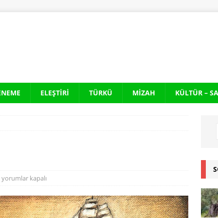
ENEME
ELEŞTIRI
TÜRKÜ
MIZAH
KÜLTÜR – S
S
yorumlar kapalı