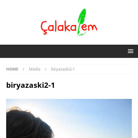
HOME
Media
biryazaski2-1
biryazaski2-1