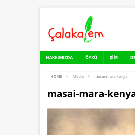
HAKKIMIZDA
ÖYKÜ
ŞIIR
D
HOME
Media
masai-mara-kenya
masai-mara-keny