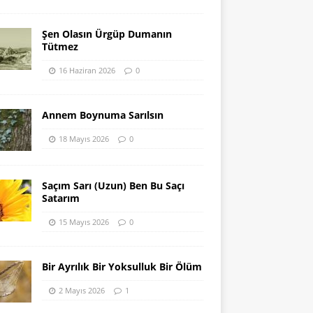
Şen Olasın Ürgüp Dumanın
Tütmez
16 Haziran 2026
0
Annem Boynuma Sarılsın
18 Mayıs 2026
0
Saçım Sarı (Uzun) Ben Bu Saçı
Satarım
15 Mayıs 2026
0
Bir Ayrılık Bir Yoksulluk Bir Ölüm
2 Mayıs 2026
1