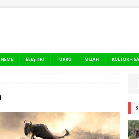
ENEME
ELEŞTIRI
TÜRKÜ
MIZAH
KÜLTÜR – S
a
S