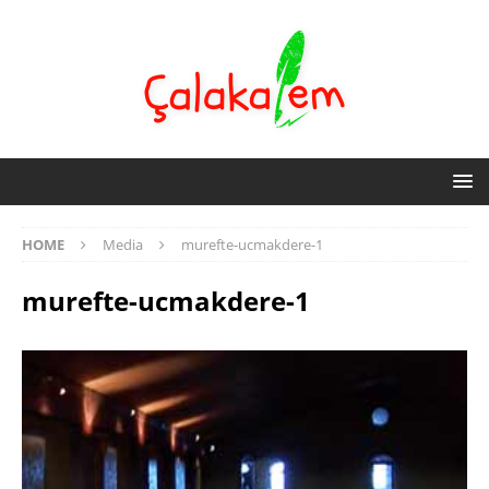
HOME
Media
murefte-ucmakdere-1
murefte-ucmakdere-1