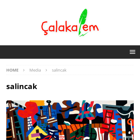
HOME
Media
salincak
salincak