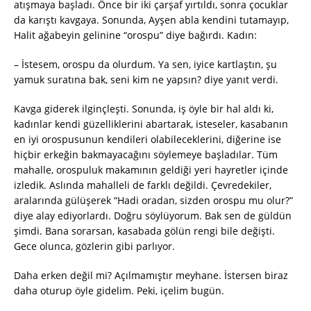
atışmaya başladı. Önce bir iki çarşaf yırtıldı, sonra çocuklar
da karıştı kavgaya. Sonunda, Ayşen abla kendini tutamayıp,
Halit ağabeyin gelinine “orospu” diye bağırdı. Kadın:
– İstesem, orospu da olurdum. Ya sen, iyice kartlaştın, şu
yamuk suratına bak, seni kim ne yapsın? diye yanıt verdi.
Kavga giderek ilginçleşti. Sonunda, iş öyle bir hal aldı ki,
kadınlar kendi güzelliklerini abartarak, isteseler, kasabanın
en iyi orospusunun kendileri olabileceklerini, diğerine ise
hiçbir erkeğin bakmayacağını söylemeye başladılar. Tüm
mahalle, orospuluk makamının geldiği yeri hayretler içinde
izledik. Aslında mahalleli de farklı değildi. Çevredekiler,
aralarında gülüşerek “Hadi oradan, sizden orospu mu olur?”
diye alay ediyorlardı. Doğru söylüyorum. Bak sen de güldün
şimdi. Bana sorarsan, kasabada gölün rengi bile değişti.
Gece olunca, gözlerin gibi parlıyor.
Daha erken değil mi? Açılmamıştır meyhane. İstersen biraz
daha oturup öyle gidelim. Peki, içelim bugün.