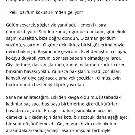
– Peki, parfüm kokusu kimden geliyor?
Gülümseyerek, gözleriyle yanıtladı. Hemen iki sıra
önümüzdeydin. Senden konuştuğumuzu anlamış gibi elinle
saçını düzelttin, bize doğru döndün. O zaman gördüm
yüzünü, şaşırdım. O güne dek ilk kez birisi gözlerime böyle
derin bakmıştı. Başımı öne çevirdim. Evet demiştim çocuğa,
kokuyu duyabiliyorum. Sonrası babanın olmadığı yıllardı.
Giysilerinde, davranışlarında, konuşmalarında zorluk çeken
birisinin havası yoktu. Yalnızca bakışların: ‘Hadi çocuklar,
kahvaltıya’ diye çağıracak, ama yok çocukları. Ölmüş, evin
bodrumunda beslediği köpek yavruları.
Sana ne anlatacağım. Eskiden kavga oldu mu, kasabadaki
kadınlar saç saça baş başa birbirlerine girerdi, küfürler
havada uçuşurdu. En ağır söz karşısındakine orospu
demekti. Bir kadın için daha kötü bir sözcük, daha aşağılayıcı
bir sıfat düşünülemezdi. Geçen gün, bizim evle okulun
arasındaki arsada, çamaşır asan komşular birbiriyle