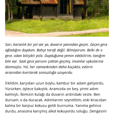
Sarı, karanlık bir yol var ya, duvarın yanından geçen. Geçen gece
ağladığını duydum. Bahçe tarafı değil. Bilmiyorum. Belki de o
gece, odan bitişikti yola. Duyduğuma yemin edebilirim, tanığım
bile var. Saat gece yarısını çoktan geçmiş, insanlar uykularına
dönmüştü. Yol, her zamankinden daha küçüktü, evlerin
arasından kıvrılarak sonsuzluğa uzuyordu.
İrkildim, karşıdan uzun boylu, kambur bir adam geliyordu.
Yürürken, öylece bakıştık. Aramızda on beş, yirmi adım
kalmıştı. İkimizin kulağı da duvarın ardındaki seste. Ben
dursam, o da duracak. Adımlarımı seyrelttim, eski kiracıdan
kalma bir karpuz kokusu geldi burnuma. Yanıma gelince
durdu, anasona karışmış alkol kokuyordu soluğu. Dengesini