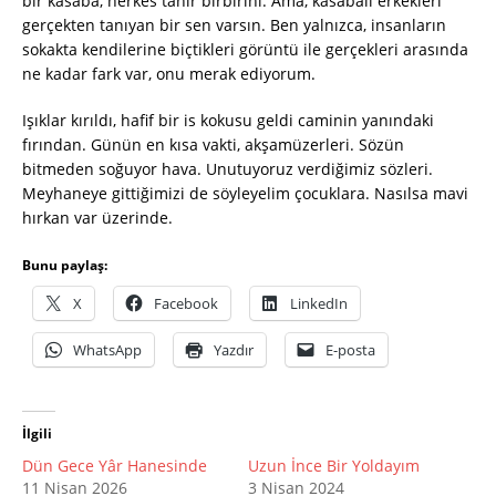
bir kasaba, herkes tanır birbirini. Ama, kasabalı erkekleri
gerçekten tanıyan bir sen varsın. Ben yalnızca, insanların
sokakta kendilerine biçtikleri görüntü ile gerçekleri arasında
ne kadar fark var, onu merak ediyorum.
Işıklar kırıldı, hafif bir is kokusu geldi caminin yanındaki
fırından. Günün en kısa vakti, akşamüzerleri. Sözün
bitmeden soğuyor hava. Unutuyoruz verdiğimiz sözleri.
Meyhaneye gittiğimizi de söyleyelim çocuklara. Nasılsa mavi
hırkan var üzerinde.
Bunu paylaş:
X
Facebook
LinkedIn
WhatsApp
Yazdır
E-posta
İlgili
Dün Gece Yâr Hanesinde
Uzun İnce Bir Yoldayım
11 Nisan 2026
3 Nisan 2024