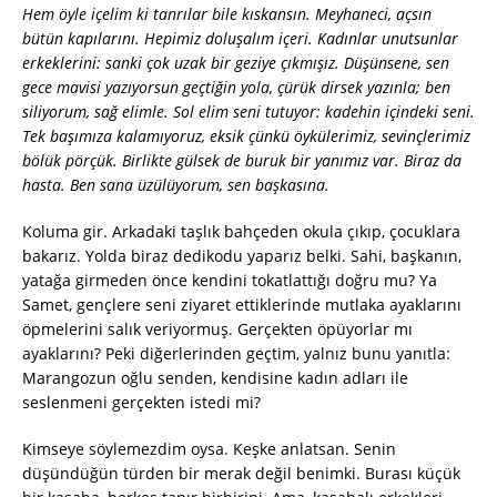
Hem öyle içelim ki tanrılar bile kıskansın. Meyhaneci, açsın
bütün kapılarını. Hepimiz doluşalım içeri. Kadınlar unutsunlar
erkeklerini: sanki çok uzak bir geziye çıkmışız. Düşünsene, sen
gece mavisi yazıyorsun geçtiğin yola, çürük dirsek yazınla; ben
siliyorum, sağ elimle. Sol elim seni tutuyor: kadehin içindeki seni.
Tek başımıza kalamıyoruz, eksik çünkü öykülerimiz, sevinçlerimiz
bölük pörçük. Birlikte gülsek de buruk bir yanımız var. Biraz da
hasta. Ben sana üzülüyorum, sen başkasına.
Koluma gir. Arkadaki taşlık bahçeden okula çıkıp, çocuklara
bakarız. Yolda biraz dedikodu yaparız belki. Sahi, başkanın,
yatağa girmeden önce kendini tokatlattığı doğru mu? Ya
Samet, gençlere seni ziyaret ettiklerinde mutlaka ayaklarını
öpmelerini salık veriyormuş. Gerçekten öpüyorlar mı
ayaklarını? Peki diğerlerinden geçtim, yalnız bunu yanıtla:
Marangozun oğlu senden, kendisine kadın adları ile
seslenmeni gerçekten istedi mi?
Kimseye söylemezdim oysa. Keşke anlatsan. Senin
düşündüğün türden bir merak değil benimki. Burası küçük