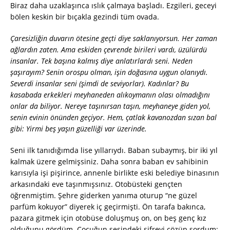
Biraz daha uzaklaşınca ıslık çalmaya başladı. Ezgileri, geceyi
bölen keskin bir bıçakla gezindi tüm ovada.
Çaresizliğin duvarın ötesine geçti diye saklanıyorsun. Her zaman
ağlardın zaten. Ama eskiden çevrende birileri vardı, üzülürdü
insanlar. Tek başına kalmış diye anlatırlardı seni. Neden
şaşırayım? Senin orospu olman, işin doğasına uygun olanıydı.
Severdi insanlar seni (şimdi de seviyorlar). Kadınlar? Bu
kasabada erkekleri meyhaneden alıkoymanın olası olmadığını
onlar da biliyor. Nereye taşınırsan taşın, meyhaneye giden yol,
senin evinin önünden geçiyor. Hem, çatlak kavanozdan sızan bal
gibi: Yirmi beş yaşın güzelliği var üzerinde.
Seni ilk tanıdığımda lise yıllarıydı. Baban subaymış, bir iki yıl
kalmak üzere gelmişsiniz. Daha sonra baban ev sahibinin
karısıyla işi pişirince, annenle birlikte eski belediye binasının
arkasındaki eve taşınmışsınız. Otobüsteki gençten
öğrenmiştim. Şehre giderken yanıma oturup “ne güzel
parfüm kokuyor” diyerek iç geçirmişti. Ön tarafa bakınca,
pazara gitmek için otobüse doluşmuş on, on beş genç kız
olduğunu gördüm. Çocuğun sesindeki şifreyi çözüp sordum: