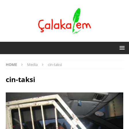
HOME
Media
cin-taksi
cin-taksi