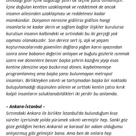
olmadığı gibi- içine doğacağı şehri de seçme şansı olmamıştır.
İçine doğulan kentten uzaklaşmak ve reddetmek de ancak
insanın ailesinden uzaklaşması ve reddetmesi kadar
mümkündür. Dünyanın neresine gidilirse gidilsin hangi
insanlarla ne kadar derin ve sağlam bağlar ilişkiler kurulursa
kurulsun insanın kalbindeki ve sırtındaki bu iki gerçeği yok
sayması olanaksızdır. Son derece sert iş, aşk ve yaşam
koşturmacalarında güvenilen dağlara yağan karın ayazından
sonra anne babanın değerini anlayan ve buğulu gözlerle ısınmak
üzere eve dönenlere benzer başka şehrin kazığını yiyip esas
kentine (denizine veya bozkırına) dönen, kaybetmemeye
programlanmış ama başka şansı bulunmayan metropol
insanları. Birlikteyken sıkıntı ve tartışmadan başka bir noktada
buluşulamadığı düşünülen ailenin ve sırttaki kentin çatısı kırık
kalpli insanların soluklanabildikleri iki yerdir bu anlamda.
– Ankara-İstanbul –
Sırtımdaki Ankara ile birlikte İstanbul’da bulunduğum kısa
süreler içerisinde yolda yürümek sıkıntı vermiştir hep. Sanki göz
göze geldiğim herkes Ankaralı ve karasal bir adam olduğumu
anlıyormuş gibi gelmiştir bana. Ama ben de onlara hep