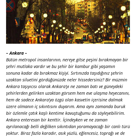
– Ankara –
Bütün metropol insanlarının, nereye gitse peşini bırakmayan bir
şehri mutlaka vardır ve bu şehir bir kambur gibi yaşamın
sonuna kadar da bırakmaz kişiyi. Sırtınızda taşıdığınız şehrin
uzaktan siluetini gördüğünüzde neler hissedersiniz? Bir müzmin
Ankara taşıyıcısı olarak Ankara’yı ne zaman batı ve güneydeki
şehirlerden gelirken uzaktan görsem hem eve ulaşma heyecanını,
hem de sadece Ankara’ya özgü olan kasvetin içerisine dalmak
üzere olmanın iç sıkıntısını duyarım. Ama aynı zamanda buruk
bir özlemle çatık kaşlı kentime kavuştuğumu da söyleyebilirim.
Ankara enteresan bir kenttir. İçindeyken ve ne zaman
ayrılanacağı belli değilken sıkıntıdan yoramayacağı bir canlı türü
yoktur. Biraz fazla karadır, asık yüzlü, eğlencesiz, toprağı ve de