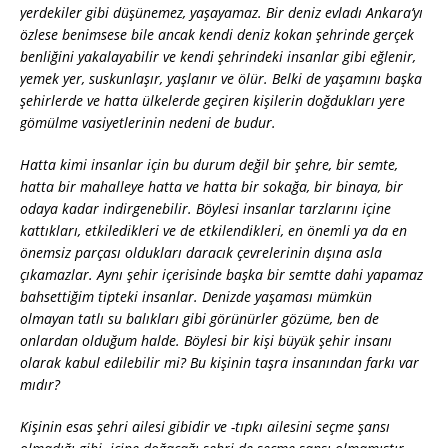
yerdekiler gibi düşünemez, yaşayamaz. Bir deniz evladı Ankara’yı
özlese benimsese bile ancak kendi deniz kokan şehrinde gerçek
benliğini yakalayabilir ve kendi şehrindeki insanlar gibi eğlenir,
yemek yer, suskunlaşır, yaşlanır ve ölür. Belki de yaşamını başka
şehirlerde ve hatta ülkelerde geçiren kişilerin doğdukları yere
gömülme vasiyetlerinin nedeni de budur.
Hatta kimi insanlar için bu durum değil bir şehre, bir semte,
hatta bir mahalleye hatta ve hatta bir sokağa, bir binaya, bir
odaya kadar indirgenebilir. Böylesi insanlar tarzlarını içine
kattıkları, etkiledikleri ve de etkilendikleri, en önemli ya da en
önemsiz parçası oldukları daracık çevrelerinin dışına asla
çıkamazlar. Aynı şehir içerisinde başka bir semtte dahi yapamaz
bahsettiğim tipteki insanlar. Denizde yaşaması mümkün
olmayan tatlı su balıkları gibi görünürler gözüme, ben de
onlardan olduğum halde. Böylesi bir kişi büyük şehir insanı
olarak kabul edilebilir mi? Bu kişinin taşra insanından farkı var
mıdır?
Kişinin esas şehri ailesi gibidir ve -tıpkı ailesini seçme şansı