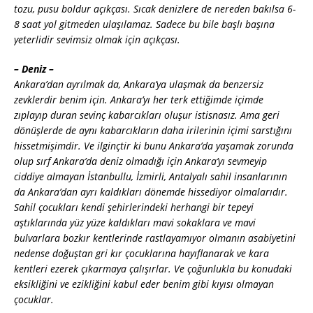
tozu, pusu boldur açıkçası. Sıcak denizlere de nereden bakılsa 6-
8 saat yol gitmeden ulaşılamaz. Sadece bu bile başlı başına
yeterlidir sevimsiz olmak için açıkçası.
– Deniz –
Ankara’dan ayrılmak da, Ankara’ya ulaşmak da benzersiz
zevklerdir benim için. Ankara’yı her terk ettiğimde içimde
zıplayıp duran sevinç kabarcıkları oluşur istisnasız. Ama geri
dönüşlerde de aynı kabarcıkların daha irilerinin içimi sarstığını
hissetmişimdir. Ve ilginçtir ki bunu Ankara’da yaşamak zorunda
olup sırf Ankara’da deniz olmadığı için Ankara’yı sevmeyip
ciddiye almayan İstanbullu, İzmirli, Antalyalı sahil insanlarının
da Ankara’dan ayrı kaldıkları dönemde hissediyor olmalarıdır.
Sahil çocukları kendi şehirlerindeki herhangi bir tepeyi
aştıklarında yüz yüze kaldıkları mavi sokaklara ve mavi
bulvarlara bozkır kentlerinde rastlayamıyor olmanın asabiyetini
nedense doğuştan gri kır çocuklarına hayıflanarak ve kara
kentleri ezerek çıkarmaya çalışırlar. Ve çoğunlukla bu konudaki
eksikliğini ve ezikliğini kabul eder benim gibi kıyısı olmayan
çocuklar.