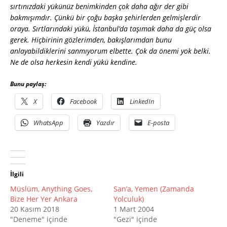
sırtınızdaki yükünüz benimkinden çok daha ağır der gibi
bakmışımdır. Çünkü bir çoğu başka şehirlerden gelmişlerdir
oraya. Sırtlarındaki yükü, İstanbul’da taşımak daha da güç olsa
gerek. Hiçbirinin gözlerimden, bakışlarımdan bunu
anlayabildiklerini sanmıyorum elbette. Çok da önemi yok belki.
Ne de olsa herkesin kendi yükü kendine.
Bunu paylaş:
X
Facebook
LinkedIn
WhatsApp
Yazdır
E-posta
İlgili
Müslüm, Anything Goes,
San’a, Yemen (Zamanda
Bize Her Yer Ankara
Yolculuk)
20 Kasım 2018
1 Mart 2004
"Deneme" içinde
"Gezi" içinde