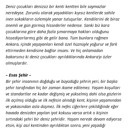
Deniz çocukları denizsiz bir kenti kentten bile saymazlar
neredeyse. Zorunlu olarak yaşadıkları kıyısız kentlerde sahile
inen sokakların özlemiyle yanar tutuşurlar. Kendilerini de biraz
önemli ve gün görmüş hissederler nedense. Sanki biz kara
çocuklarına göre daha fazla şımarmaya hakları olduğunu
hissediyorlarmış gibi de gelir bana. Tüm bunlara rağmen
Ankara, içinde yaşayanları kendi özel hüznüyle yoğurur ve fark
ettirmeden kendisine bağlar insanı. Ve hiç anlamadan
bakarsınız ki deniz çocukları ayrıldıklarında Ankara’yı özler
olmuşlardır.
– Esas Şehir –
Bir şehir insanının doğduğu ve büyüdüğü şehrin yeri, bir başka
şehir tarafından hiç bir zaman ikame edilemez. Yaşam koşulları
ve standartlar ne kadar değişmiş ve yükselmiş dahi olsa gözlerin
ilk açılmış olduğu ve ilk nefesin alındığı kent, kişinin yaşamından
ve yakasından asla düşmez. İlk nefes ciğerlere çekildiğinde eğer
havada denizden yayılan iyot kokusu varsa artık o kişinin
sırtındaki şehri bir deniz şehridir. Yaşam nerede devam ediyorsa
etsin, kişi asıl kentinden ayrıldıktan sonra, yeni yaşadığı