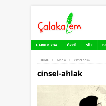
HAKKIMIZDA
ÖYKÜ
ŞIIR
D
HOME
Media
cinsel-ahlak
cinsel-ahlak