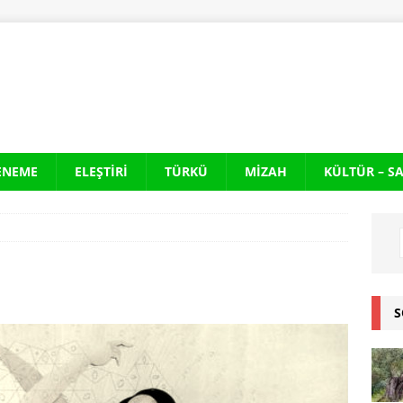
ENEME
ELEŞTIRI
TÜRKÜ
MIZAH
KÜLTÜR – S
S