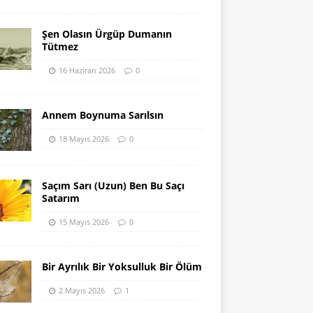
Şen Olasın Ürgüp Dumanın
Tütmez
16 Haziran 2026
0
Annem Boynuma Sarılsın
18 Mayıs 2026
0
Saçım Sarı (Uzun) Ben Bu Saçı
Satarım
15 Mayıs 2026
0
Bir Ayrılık Bir Yoksulluk Bir Ölüm
2 Mayıs 2026
1