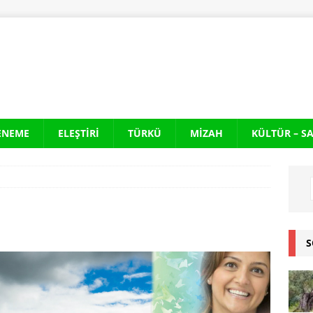
ENEME
ELEŞTIRI
TÜRKÜ
MIZAH
KÜLTÜR – S
S