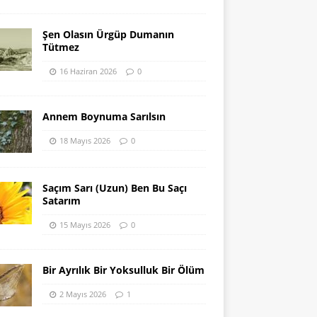
Şen Olasın Ürgüp Dumanın
Tütmez
16 Haziran 2026
0
Annem Boynuma Sarılsın
18 Mayıs 2026
0
Saçım Sarı (Uzun) Ben Bu Saçı
Satarım
15 Mayıs 2026
0
Bir Ayrılık Bir Yoksulluk Bir Ölüm
2 Mayıs 2026
1