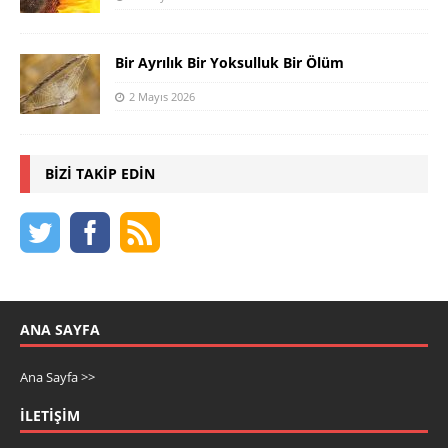
Bir Ayrılık Bir Yoksulluk Bir Ölüm
2 Mayıs 2026
BIZI TAKIP EDIN
ANA SAYFA
Ana Sayfa >>
İLETIŞIM