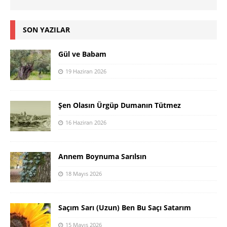
SON YAZILAR
Gül ve Babam
19 Haziran 2026
Şen Olasın Ürgüp Dumanın Tütmez
16 Haziran 2026
Annem Boynuma Sarılsın
18 Mayıs 2026
Saçım Sarı (Uzun) Ben Bu Saçı Satarım
15 Mayıs 2026