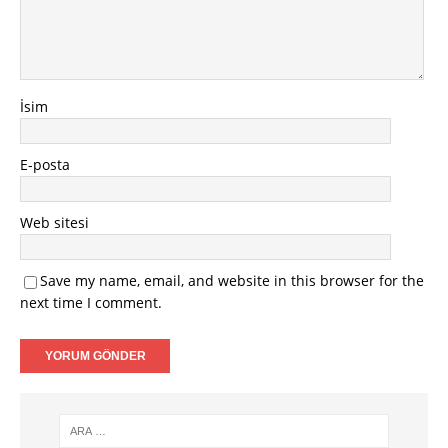
İsim
E-posta
Web sitesi
Save my name, email, and website in this browser for the
next time I comment.