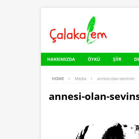
HAKKIMIZDA
ÖYKÜ
ŞIIR
D
HOME
Media
annesi-olan-sevinsin
annesi-olan-sevin