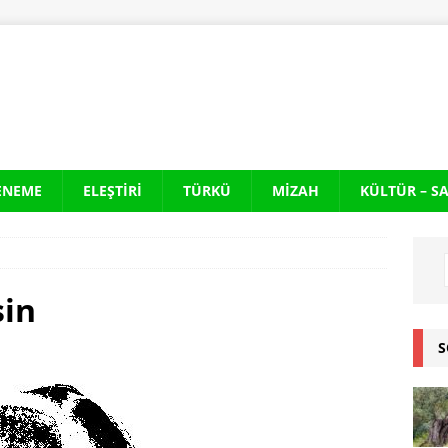
ENEME
ELEŞTIRI
TÜRKÜ
MIZAH
KÜLTÜR – S
sin
S