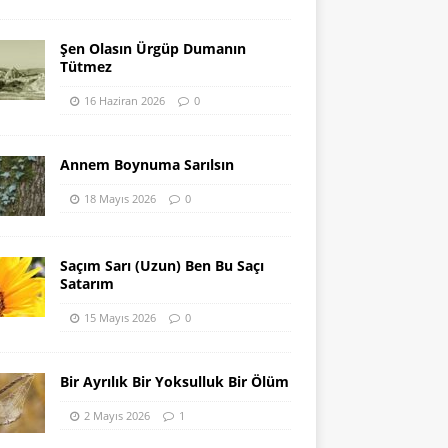
Şen Olasın Ürgüp Dumanın
Tütmez
16 Haziran 2026
0
Annem Boynuma Sarılsın
18 Mayıs 2026
0
Saçım Sarı (Uzun) Ben Bu Saçı
Satarım
15 Mayıs 2026
0
Bir Ayrılık Bir Yoksulluk Bir Ölüm
2 Mayıs 2026
1