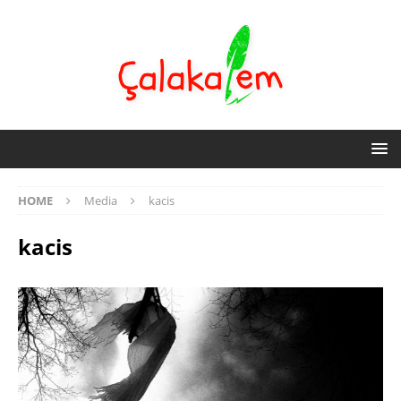
HOME
Media
kacis
kacis