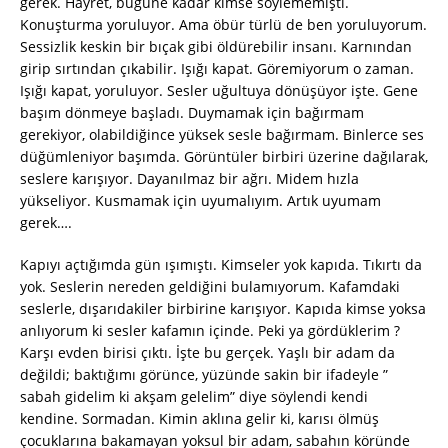
gerek. Hayret, bugüne kadar kimse söylememişti.
Konuşturma yoruluyor. Ama öbür türlü de ben yoruluyorum.
Sessizlik keskin bir bıçak gibi öldürebilir insanı. Karnından
girip sırtından çıkabilir. Işığı kapat. Göremiyorum o zaman.
Işığı kapat, yoruluyor. Sesler uğultuya dönüşüyor işte. Gene
başım dönmeye başladı. Duymamak için bağırmam
gerekiyor, olabildiğince yüksek sesle bağırmam. Binlerce ses
düğümleniyor başımda. Görüntüler birbiri üzerine dağılarak,
seslere karışıyor. Dayanılmaz bir ağrı. Midem hızla
yükseliyor. Kusmamak için uyumalıyım. Artık uyumam
gerek….
Kapıyı açtığımda gün ışımıştı. Kimseler yok kapıda. Tıkırtı da
yok. Seslerin nereden geldiğini bulamıyorum. Kafamdaki
seslerle, dışarıdakiler birbirine karışıyor. Kapıda kimse yoksa
anlıyorum ki sesler kafamın içinde. Peki ya gördüklerim ?
Karşı evden birisi çıktı. İşte bu gerçek. Yaşlı bir adam da
değildi; baktığımı görünce, yüzünde sakin bir ifadeyle ”
sabah gidelim ki akşam gelelim” diye söylendi kendi
kendine. Sormadan. Kimin aklına gelir ki, karısı ölmüş
çocuklarına bakamayan yoksul bir adam, sabahın köründe