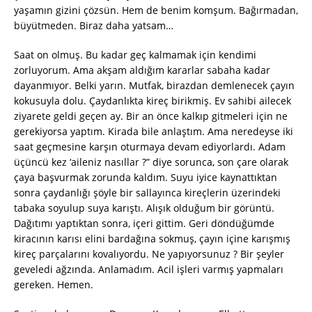
yaşamın gizini çözsün. Hem de benim komşum. Bağırmadan,
büyütmeden. Biraz daha yatsam…
Saat on olmuş. Bu kadar geç kalmamak için kendimi
zorluyorum. Ama akşam aldığım kararlar sabaha kadar
dayanmıyor. Belki yarın. Mutfak, birazdan demlenecek çayın
kokusuyla dolu. Çaydanlıkta kireç birikmiş. Ev sahibi ailecek
ziyarete geldi geçen ay. Bir an önce kalkıp gitmeleri için ne
gerekiyorsa yaptım. Kirada bile anlaştım. Ama neredeyse iki
saat geçmesine karşın oturmaya devam ediyorlardı. Adam
üçüncü kez ‘aileniz nasıllar ?” diye sorunca, son çare olarak
çaya başvurmak zorunda kaldım. Suyu iyice kaynattıktan
sonra çaydanlığı şöyle bir sallayınca kireçlerin üzerindeki
tabaka soyulup suya karıştı. Alışık olduğum bir görüntü.
Dağıtımı yaptıktan sonra, içeri gittim. Geri döndüğümde
kiracının karısı elini bardağına sokmuş, çayın içine karışmış
kireç parçalarını kovalıyordu. Ne yapıyorsunuz ? Bir şeyler
geveledi ağzında. Anlamadım. Acil işleri varmış yapmaları
gereken. Hemen.