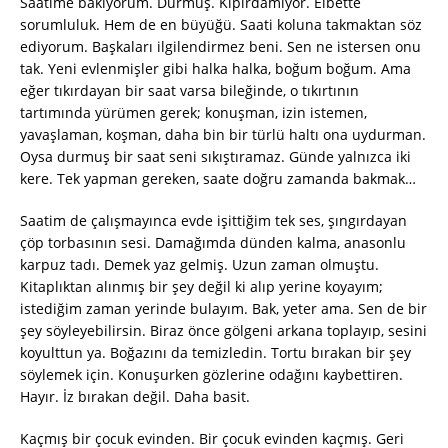
Saatime bakıyorum. Durmuş. Kıpırdamıyor. Elbette
sorumluluk. Hem de en büyüğü. Saati koluna takmaktan söz
ediyorum. Başkaları ilgilendirmez beni. Sen ne istersen onu
tak. Yeni evlenmişler gibi halka halka, boğum boğum. Ama
eğer tıkırdayan bir saat varsa bileğinde, o tıkırtının
tartımında yürümen gerek; konuşman, izin istemen,
yavaşlaman, koşman, daha bin bir türlü haltı ona uydurman.
Oysa durmuş bir saat seni sıkıştıramaz. Günde yalnızca iki
kere. Tek yapman gereken, saate doğru zamanda bakmak…
Saatim de çalışmayınca evde işittiğim tek ses, şıngırdayan
çöp torbasının sesi. Damağımda dünden kalma, anasonlu
karpuz tadı. Demek yaz gelmiş. Uzun zaman olmuştu.
Kitaplıktan alınmış bir şey değil ki alıp yerine koyayım;
istediğim zaman yerinde bulayım. Bak, yeter ama. Sen de bir
şey söyleyebilirsin. Biraz önce gölgeni arkana toplayıp, sesini
koyulttun ya. Boğazını da temizledin. Tortu bırakan bir şey
söylemek için. Konuşurken gözlerine odağını kaybettiren.
Hayır. İz bırakan değil. Daha basit.
Kaçmış bir çocuk evinden. Bir çocuk evinden kaçmış. Geri