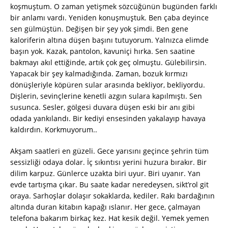
koşmuştum. O zaman yetişmek sözcüğünün bugünden farklı
bir anlamı vardı. Yeniden konuşmuştuk. Ben çaba deyince
sen gülmüştün. Değişen bir şey yok şimdi. Ben gene
kaloriferin altına düşen başını tutuyorum. Yalnızca elimde
başın yok. Kazak, pantolon, kavuniçi hırka. Sen saatine
bakmayı akıl ettiğinde, artık çok geç olmuştu. Gülebilirsin.
Yapacak bir şey kalmadığında. Zaman, bozuk kırmızı
dönüşleriyle köpüren sular arasında bekliyor, bekliyordu.
Dişlerin, sevinçlerine kenetli azgın sulara kapılmıştı. Sen
susunca. Sesler, gölgesi duvara düşen eski bir anı gibi
odada yankılandı. Bir kediyi ensesinden yakalayıp havaya
kaldırdın. Korkmuyorum..
Akşam saatleri en güzeli. Gece yarısını geçince şehrin tüm
sessizliği odaya dolar. İç sıkıntısı yerini huzura bırakır. Bir
dilim karpuz. Günlerce uzakta biri uyur. Biri uyanır. Yan
evde tartışma çıkar. Bu saate kadar neredeysen, sikt’rol git
oraya. Sarhoşlar dolaşır sokaklarda, kediler. Rakı bardağının
altında duran kitabın kapağı ıslanır. Her gece, çalmayan
telefona bakarım birkaç kez. Hat kesik değil. Yemek yemen