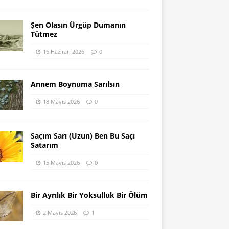
Şen Olasın Ürgüp Dumanın
Tütmez
16 Haziran 2026
0
Annem Boynuma Sarılsın
18 Mayıs 2026
0
Saçım Sarı (Uzun) Ben Bu Saçı
Satarım
15 Mayıs 2026
0
Bir Ayrılık Bir Yoksulluk Bir Ölüm
2 Mayıs 2026
1