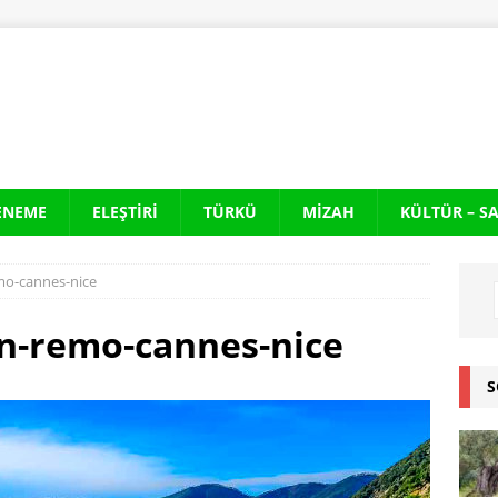
ENEME
ELEŞTIRI
TÜRKÜ
MIZAH
KÜLTÜR – S
emo-cannes-nice
san-remo-cannes-nice
S