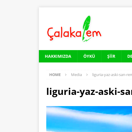
HAKKIMIZDA
ÖYKÜ
ŞIIR
D
HOME
Media
liguria-yaz-aski-san-r
liguria-yaz-aski-