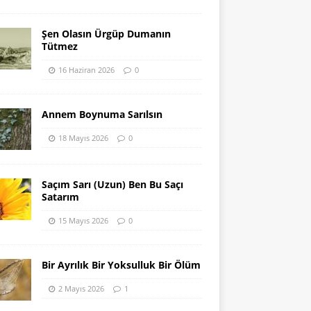
Şen Olasın Ürgüp Dumanın
Tütmez
16 Haziran 2026
0
Annem Boynuma Sarılsın
18 Mayıs 2026
0
Saçım Sarı (Uzun) Ben Bu Saçı
Satarım
15 Mayıs 2026
0
Bir Ayrılık Bir Yoksulluk Bir Ölüm
2 Mayıs 2026
1