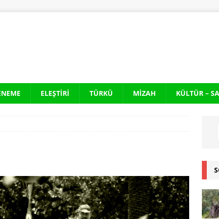
ENEME
ELEŞTIRI
TÜRKÜ
MIZAH
KÜLTÜR – S
S