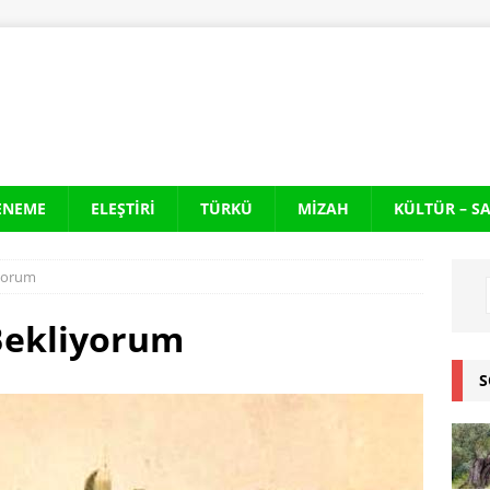
ENEME
ELEŞTIRI
TÜRKÜ
MIZAH
KÜLTÜR – S
iyorum
Bekliyorum
S