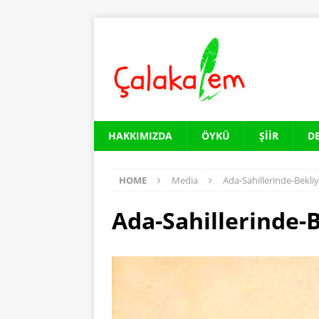
HAKKIMIZDA
ÖYKÜ
ŞIIR
D
HOME
Media
Ada-Sahillerinde-Bekl
Ada-Sahillerinde-