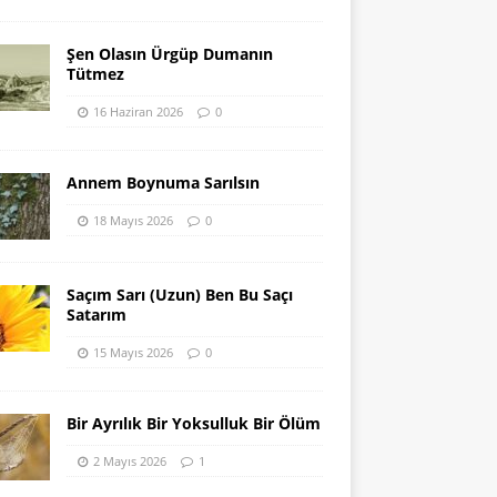
Şen Olasın Ürgüp Dumanın
Tütmez
16 Haziran 2026
0
Annem Boynuma Sarılsın
18 Mayıs 2026
0
Saçım Sarı (Uzun) Ben Bu Saçı
Satarım
15 Mayıs 2026
0
Bir Ayrılık Bir Yoksulluk Bir Ölüm
2 Mayıs 2026
1